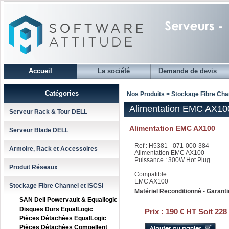
Accueil
La société
Demande de devis
Catégories
Nos Produits > Stockage Fibre Cha
Alimentation EMC AX10
Serveur Rack & Tour DELL
Alimentation EMC AX100
Serveur Blade DELL
Ref : H5381 - 071-000-384
Armoire, Rack et Accessoires
Alimentation EMC AX100
Puissance : 300W Hot Plug
Produit Réseaux
Compatible
EMC AX100
Stockage Fibre Channel et iSCSI
Matériel Reconditionné - Garanti
SAN Dell Powervault & Equallogic
Disques Durs EqualLogic
Prix :
190 € HT Soit 228
Pièces Détachées EqualLogic
Pièces Détachées Compellent