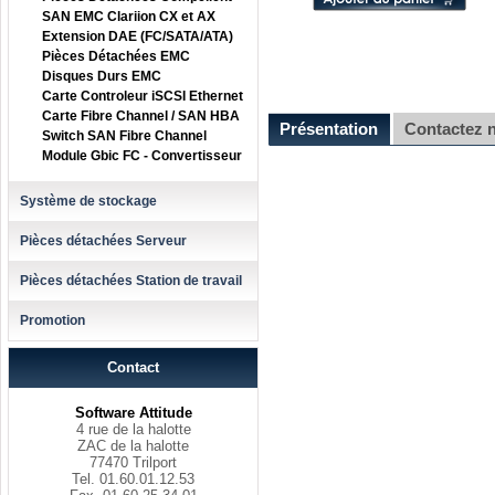
SAN EMC Clariion CX et AX
Extension DAE (FC/SATA/ATA)
Pièces Détachées EMC
Disques Durs EMC
Carte Controleur iSCSI Ethernet
Carte Fibre Channel / SAN HBA
Présentation
Contactez 
Switch SAN Fibre Channel
Module Gbic FC - Convertisseur
Système de stockage
Pièces détachées Serveur
Pièces détachées Station de travail
Promotion
Contact
Software Attitude
4 rue de la halotte
ZAC de la halotte
77470 Trilport
Tel. 01.60.01.12.53