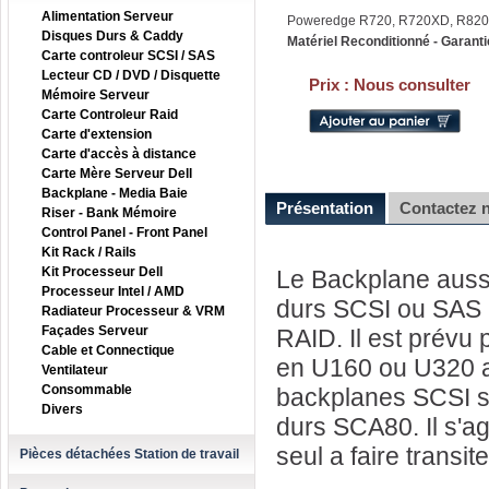
Alimentation Serveur
Poweredge R720, R720XD, R820
Disques Durs & Caddy
Matériel Reconditionné - Garanti
Carte controleur SCSI / SAS
Lecteur CD / DVD / Disquette
Prix :
Nous consulter
Mémoire Serveur
Carte Controleur Raid
Carte d'extension
Carte d'accès à distance
Carte Mère Serveur Dell
Backplane - Media Baie
Présentation
Contactez 
Riser - Bank Mémoire
Control Panel - Front Panel
Kit Rack / Rails
Kit Processeur Dell
Le Backplane aussi
Processeur Intel / AMD
durs SCSI ou SAS a
Radiateur Processeur & VRM
Façades Serveur
RAID. Il est prévu 
Cable et Connectique
en U160 ou U320 a 
Ventilateur
Consommable
backplanes SCSI so
Divers
durs SCA80. Il s'ag
seul a faire transit
Pièces détachées Station de travail