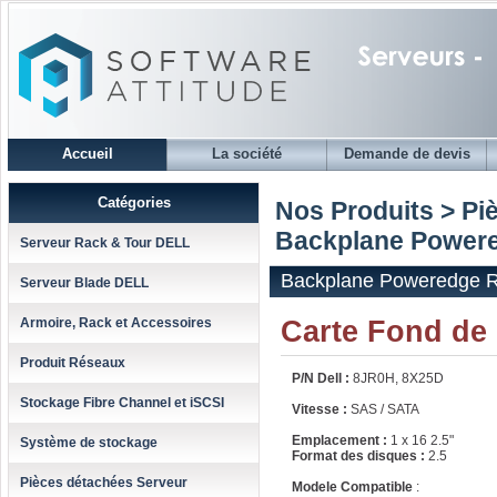
Accueil
La société
Demande de devis
Catégories
Nos Produits > Pi
Backplane Powere
Serveur Rack & Tour DELL
Backplane Poweredge 
Serveur Blade DELL
Carte Fond de
Armoire, Rack et Accessoires
Produit Réseaux
P/N Dell :
8JR0H, 8X25D
Stockage Fibre Channel et iSCSI
Vitesse :
SAS / SATA
Emplacement :
1 x 16 2.5"
Système de stockage
Format des disques :
2.5
Pièces détachées Serveur
Modele Compatible
: