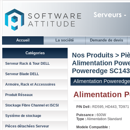
Accueil
La société
Demande de devis
Catégories
Nos Produits > Pi
Alimentation Powe
Serveur Rack & Tour DELL
Poweredge SC143
Serveur Blade DELL
Alimentation Poweredg
Armoire, Rack et Accessoires
Alimentation 
Produit Réseaux
Stockage Fibre Channel et iSCSI
P/N Dell :
RD595, HD443, TD971
Puissance :
600W
Système de stockage
Type :
Alimentation Standard
Pièces détachées Serveur
Modele Compatible :