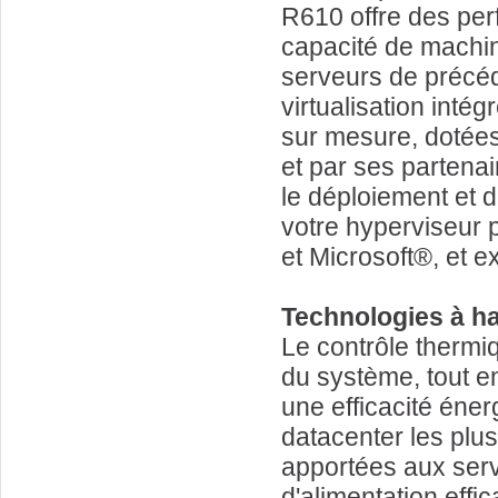
R610 offre des per
capacité de machin
serveurs de précéd
virtualisation inté
sur mesure, dotées
et par ses partenai
le déploiement et de
votre hyperviseur 
et Microsoft®, et e
Technologies à ha
Le contrôle thermi
du système, tout e
une efficacité éne
datacenter les plu
apportées aux serv
d'alimentation effi