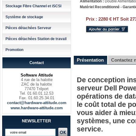
Alimentation :
Double Alimentatio
Stockage Fibre Channel et iSCSI
Matériel Reconditionné - Garanti
Système de stockage
Prix :
2280 € HT Soit 27
Pièces détachées Serveur
Pièces détachées Station de travail
Promotion
Présentation
Contactez 
Contact
Software Attitude
De conception ins
4 rue de la halotte
ZAC de la halotte
serveur Dell Powe
77470 Trilport
Tel. 01.60.01.12.53
opérations de data
Fax. 01.60.25.34.01
contact@hardware-attitude.com
le coût total de p
www.hardware-attitude.com
vous aider à mieu
systèmes, une co
NEWSLETTER
service.