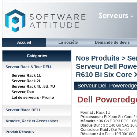
Accueil
La société
Demande de devis
Catégories
Nos Produits > S
Serveur Dell Pow
Serveur Rack & Tour DELL
R610 Bi Six Core 
Serveur Rack 1U
Serveur Rack 2U
Serveur Dell Poweredge
Serveur Rack 4U, 5U, 7U
Serveur Tour
Dell Poweredge
Lot de serveurs - Promo
Serveur Blade DELL
Format :
Rack 1U
Processeur :
Bi Xeon Six Core 2
Armoire, Rack et Accessoires
Mémoire :
96 Go DDR3 ECC 106
Disque Dur :
3 x 146 Go SAS 10K
Controleur Raid :
Oui Perc6/i
Produit Réseaux
Réseaux :
4 x Ports 10/100/1000 