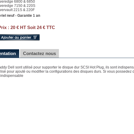
weredge 6800 & 6850
weredge 7150 & 220S
wervault 221S & 220F
riel neuf - Garantie 1 an
Prix :
20 € HT Soit 24 € TTC
entation
Contactez nous
ddy Dell sont utilisé pour supporter le disque dur SCSI Hot Plug, ils sont indispen
tilisé pour ajouté ou modifier la configurations des disques durs. Si vous possedez d
 indispensable