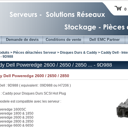
0 
Demande de devis
Conditions de vente
Dell EMC Partner
oduits > Pièces détachées Serveur >
Disques Durs & Caddy
>
Caddy Dell - Int
. - 9D988
y Dell Poweredge 2600 / 2650 / 2850 ... - 9D988
 Dell Poweredge 2600 / 2650 / 2850
Dell : 9D988 ( equivalent : 09D988 ou H7206 )
 : Caddy pour Disques Durs SCSI Hot Plug
odele est compatible avec les serveur :
oweredge 1600SC
weredge 1800 & 1850
weredge 2600 & 2650
weredge 2800 & 2850
weredge 6600 & 6650