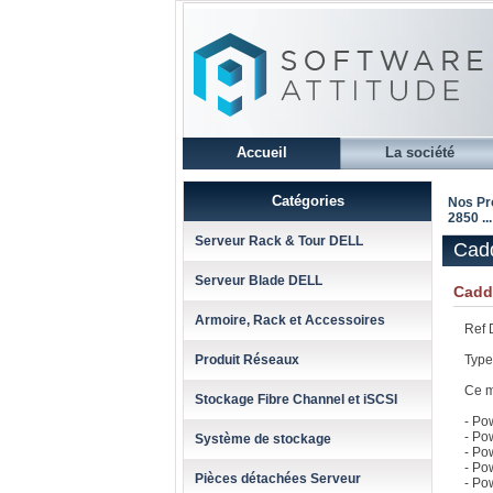
Accueil
La société
Catégories
Nos Pr
2850 ..
Serveur Rack & Tour DELL
Cadd
Serveur Blade DELL
Caddy
Armoire, Rack et Accessoires
Ref 
Produit Réseaux
Type
Ce m
Stockage Fibre Channel et iSCSI
- P
- Po
Système de stockage
- Po
- Po
Pièces détachées Serveur
- Po