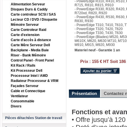
- PowerEdge R310, R410, R510, 
Alimentation Serveur
R715, R810, R815, R910
- PowerEdge R330, R320, R420, 
Disques Durs & Caddy
R720xd, R820, R920
Carte controleur SCSI / SAS
- PowerEdge R430, R530, R630,
Lecteur CD / DVD / Disquette
R830, R930
Mémoire Serveur
- PowerEdge T310, T410, T610, 
- PowerEdge T320, T420, T620
Carte Controleur Raid
- PowerEdge T330, T430, T630
Carte d'extension
- PowerEdge (Blades) M520, M53
Carte d'accès à distance
M610X, M620, M630 M710, M710
M910, M915, M920, M930
Carte Mère Serveur Dell
Backplane - Media Baie
Materiel neuf - Garantie 1 an
Riser - Bank Mémoire
Control Panel - Front Panel
Prix :
155 € HT Soit 186
Kit Rack / Rails
Kit Processeur Dell
Processeur Intel / AMD
Radiateur Processeur & VRM
Façades Serveur
Cable et Connectique
Présentation
Contactez 
Ventilateur
Consommable
Divers
Fonctions et ava
Pièces détachées Station de travail
• Offre jusqu’à 12