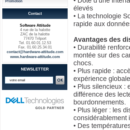
• Doté d’une interf
Promotion
élevés
Contact
• La technologie S
rapide aux donnée
Software Attitude
4 rue de la halotte
ZAC de la halotte
Avantages des di
77470 Trilport
Tel. 01.60.01.12.53
• Durabilité renfo
Fax. 01.60.25.34.01
contact@hardware-attitude.com
montée sur des cart
www.hardware-attitude.com
chocs.
NEWSLETTER
• Plus rapide : acc
expérience globale
• Plus silencieux :
différence des lec
bourdonnements.
• Plus léger : les
considérablement i
• Des températures