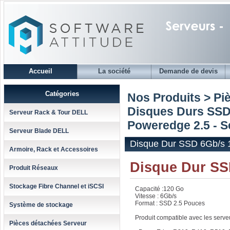
Accueil
La société
Demande de devis
Catégories
Nos Produits > Pi
Disques Durs SSD
Serveur Rack & Tour DELL
Poweredge 2.5 - Se
Serveur Blade DELL
Disque Dur SSD 6Gb/s 1
Armoire, Rack et Accessoires
Disque Dur SS
Produit Réseaux
Stockage Fibre Channel et iSCSI
Capacité :120 Go
Vitesse : 6Gb/s
Format : SSD 2.5 Pouces
Système de stockage
Produit compatible avec les serv
Pièces détachées Serveur