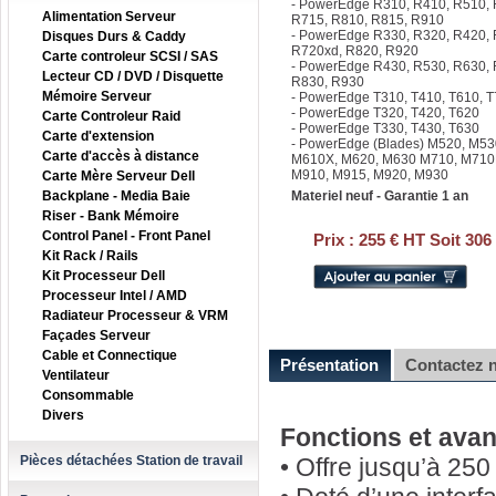
- PowerEdge R310, R410, R510, 
Alimentation Serveur
R715, R810, R815, R910
- PowerEdge R330, R320, R420, 
Disques Durs & Caddy
R720xd, R820, R920
Carte controleur SCSI / SAS
- PowerEdge R430, R530, R630,
Lecteur CD / DVD / Disquette
R830, R930
Mémoire Serveur
- PowerEdge T310, T410, T610, 
- PowerEdge T320, T420, T620
Carte Controleur Raid
- PowerEdge T330, T430, T630
Carte d'extension
- PowerEdge (Blades) M520, M53
Carte d'accès à distance
M610X, M620, M630 M710, M710
M910, M915, M920, M930
Carte Mère Serveur Dell
Backplane - Media Baie
Materiel neuf - Garantie 1 an
Riser - Bank Mémoire
Control Panel - Front Panel
Prix :
255 € HT Soit 306
Kit Rack / Rails
Kit Processeur Dell
Processeur Intel / AMD
Radiateur Processeur & VRM
Façades Serveur
Cable et Connectique
Présentation
Contactez 
Ventilateur
Consommable
Divers
Fonctions et ava
Pièces détachées Station de travail
• Offre jusqu’à 25