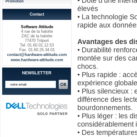
• Doté d’une interf
Promotion
élevés
Contact
• La technologie S
rapide aux donnée
Software Attitude
4 rue de la halotte
ZAC de la halotte
Avantages des di
77470 Trilport
Tel. 01.60.01.12.53
• Durabilité renfo
Fax. 01.60.25.34.01
contact@hardware-attitude.com
montée sur des cart
www.hardware-attitude.com
chocs.
NEWSLETTER
• Plus rapide : acc
expérience globale
• Plus silencieux :
différence des lec
bourdonnements.
• Plus léger : les
considérablement i
• Des températures