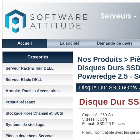
Accueil
La société
Demande de devis
Catégories
Nos Produits > Pi
Disques Durs SSD
Serveur Rack & Tour DELL
Poweredge 2.5 - Se
Serveur Blade DELL
Disque Dur SSD 6Gb/s 2
Armoire, Rack et Accessoires
Disque Dur SS
Produit Réseaux
Stockage Fibre Channel et iSCSI
Capacité : 250 Go
Vitesse : 6Gb/s
Format : SSD 2.5 Pouces
Système de stockage
Produit compatible avec les serv
Pièces détachées Serveur