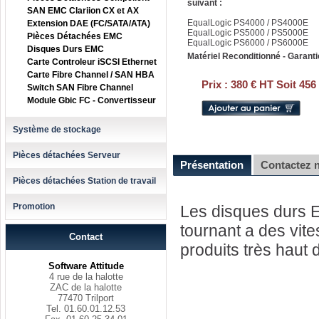
suivant :
SAN EMC Clariion CX et AX
EqualLogic PS4000 / PS4000E
Extension DAE (FC/SATA/ATA)
EqualLogic PS5000 / PS5000E
Pièces Détachées EMC
EqualLogic PS6000 / PS6000E
Disques Durs EMC
Matériel Reconditionné - Garanti
Carte Controleur iSCSI Ethernet
Carte Fibre Channel / SAN HBA
Prix :
380 € HT Soit 456
Switch SAN Fibre Channel
Module Gbic FC - Convertisseur
Système de stockage
Pièces détachées Serveur
Présentation
Contactez 
Pièces détachées Station de travail
Promotion
Les disques durs 
tournant a des vit
Contact
produits très haut
Software Attitude
4 rue de la halotte
ZAC de la halotte
77470 Trilport
Tel. 01.60.01.12.53