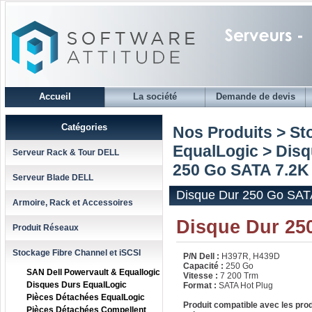
Accueil
La société
Demande de devis
Catégories
Nos Produits > St
EqualLogic
>
Disq
Serveur Rack & Tour DELL
250 Go SATA 7.2K
Serveur Blade DELL
Disque Dur 250 Go SAT
Armoire, Rack et Accessoires
Disque Dur 25
Produit Réseaux
Stockage Fibre Channel et iSCSI
P/N Dell :
H397R, H439D
Capacité :
250 Go
SAN Dell Powervault & Equallogic
Vitesse :
7 200 Trm
Disques Durs EqualLogic
Format :
SATA Hot Plug
Pièces Détachées EqualLogic
Produit compatible avec les pro
Pièces Détachées Compellent