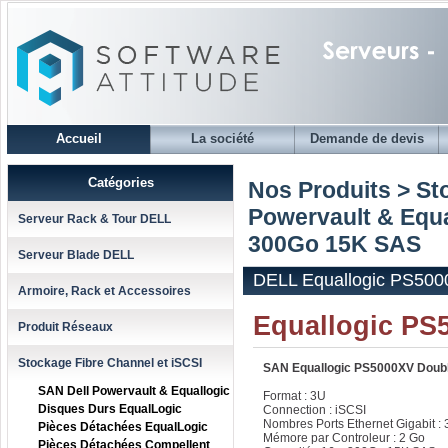
Accueil
La société
Demande de devis
Catégories
Nos Produits > St
Powervault & Equa
Serveur Rack & Tour DELL
300Go 15K SAS
Serveur Blade DELL
DELL Equallogic PS500
Armoire, Rack et Accessoires
Equallogic PS
Produit Réseaux
Stockage Fibre Channel et iSCSI
SAN Equallogic PS5000XV Doub
SAN Dell Powervault & Equallogic
Format : 3U
Disques Durs EqualLogic
Connection : iSCSI
Nombres Ports Ethernet Gigabit : 
Pièces Détachées EqualLogic
Mémore par Controleur : 2 Go
Pièces Détachées Compellent