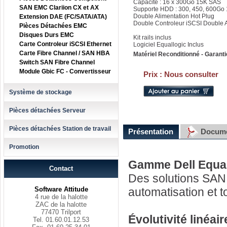
Capacité : 16 x 300Go 15K SAS
SAN EMC Clariion CX et AX
Supporte HDD : 300, 450, 600Go
Double Alimentation Hot Plug
Extension DAE (FC/SATA/ATA)
Double Controleur iSCSI Double 
Pièces Détachées EMC
Disques Durs EMC
Kit rails inclus
Carte Controleur iSCSI Ethernet
Logiciel Equallogic Inclus
Carte Fibre Channel / SAN HBA
Matériel Reconditionné - Garanti
Switch SAN Fibre Channel
Module Gbic FC - Convertisseur
Prix :
Nous consulter
Système de stockage
Pièces détachées Serveur
Pièces détachées Station de travail
Présentation
Docume
Promotion
Gamme Dell Equa
Contact
Des solutions SAN i
Software Attitude
automatisation et 
4 rue de la halotte
ZAC de la halotte
77470 Trilport
Évolutivité linéai
Tel. 01.60.01.12.53