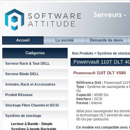
Accueil
La société
Demande de devis
Catégories
Nos Produits > Système de stocka
Powervault 110T DLT 40
Serveur Rack & Tour DELL
Powervault 110T DLT VS80
Serveur Blade DELL
Référence Dell :
Powervault 110
Armoire, Rack et Accessoires
Type :
Système de sauvegarde a 
Go
Produit Réseaux
Capacité :
40/80 Go
Interface :
SCSI
Format :
Interne
Stockage Fibre Channel et iSCSI
Idéal pour sauvegarder les donnée
la technologie DLT permet de sau
Système de stockage
80 Go par cartouche.
Lecteur à Bande - Simple
Ce modele est compatible avec l
Système à bande Rackable