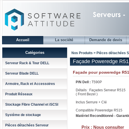
Accueil
La société
Demande de devis
Catégories
Nos Produits > Pièces détachées 
Façade Poweredge R51
Serveur Rack & Tour DELL
Façade pour poweredge R51
Serveur Blade DELL
P/N Dell :
T590P
Armoire, Rack et Accessoires
Détails : Façades Serveur R515
Produit Réseaux
( Front Bezel )
Inclus Serrure + Clé
Stockage Fibre Channel et iSCSI
Compatible Poweredge R515
Système de stockage
Matériel Reconditionné - Garanti
Pièces détachées Serveur
Prix :
Nous consulter