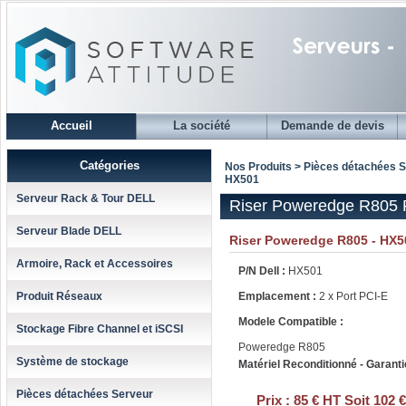
Accueil
La société
Demande de devis
Catégories
Nos Produits > Pièces détachées 
HX501
Serveur Rack & Tour DELL
Riser Poweredge R805 
Serveur Blade DELL
Riser Poweredge R805 - HX5
Armoire, Rack et Accessoires
P/N Dell :
HX501
Produit Réseaux
Emplacement :
2 x Port PCI-E
Modele Compatible :
Stockage Fibre Channel et iSCSI
Poweredge R805
Système de stockage
Matériel Reconditionné - Garanti
Pièces détachées Serveur
Prix :
85 € HT Soit 102 