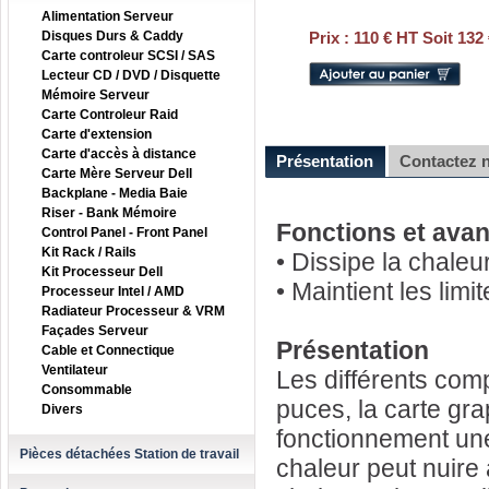
Alimentation Serveur
Disques Durs & Caddy
Prix :
110 € HT Soit 132
Carte controleur SCSI / SAS
Lecteur CD / DVD / Disquette
Mémoire Serveur
Carte Controleur Raid
Carte d'extension
Carte d'accès à distance
Présentation
Contactez 
Carte Mère Serveur Dell
Backplane - Media Baie
Riser - Bank Mémoire
Fonctions et ava
Control Panel - Front Panel
Kit Rack / Rails
• Dissipe la chaleu
Kit Processeur Dell
• Maintient les lim
Processeur Intel / AMD
Radiateur Processeur & VRM
Façades Serveur
Présentation
Cable et Connectique
Ventilateur
Les différents com
Consommable
puces, la carte gra
Divers
fonctionnement une
Pièces détachées Station de travail
chaleur peut nuire