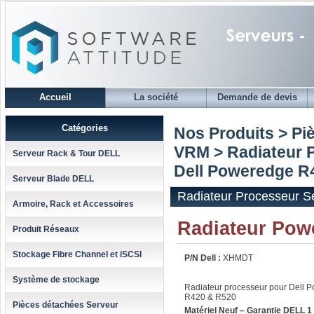
Accueil
La société
Demande de devis
Catégories
Nos Produits > Pi
VRM
>
Radiateur 
Serveur Rack & Tour DELL
Dell Poweredge R
Serveur Blade DELL
Radiateur Processeur 
Armoire, Rack et Accessoires
Radiateur Pow
Produit Réseaux
Stockage Fibre Channel et iSCSI
P/N Dell :
XHMDT
Système de stockage
Radiateur processeur pour Dell 
R420 & R520
Pièces détachées Serveur
Matériel Neuf – Garantie DELL 1