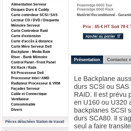
Alimentation Serveur
Poweredge 6600 Tour
Poweredge 6600 Rack
Disques Durs & Caddy
Carte controleur SCSI / SAS
Matériel Reconditionné - Garanti
Lecteur CD / DVD / Disquette
Mémoire Serveur
Prix :
65 € HT Soit 78 €
Carte Controleur Raid
Carte d'extension
Carte d'accès à distance
Carte Mère Serveur Dell
Backplane - Media Baie
Riser - Bank Mémoire
Présentation
Contactez 
Control Panel - Front Panel
Kit Rack / Rails
Kit Processeur Dell
Le Backplane aussi
Processeur Intel / AMD
Radiateur Processeur & VRM
durs SCSI ou SAS a
Façades Serveur
RAID. Il est prévu 
Cable et Connectique
Ventilateur
en U160 ou U320 a 
Consommable
backplanes SCSI so
Divers
durs SCA80. Il s'ag
Pièces détachées Station de travail
seul a faire transit