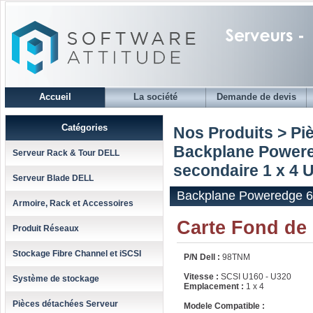
Accueil
La société
Demande de devis
Catégories
Nos Produits > Pi
Backplane Powere
Serveur Rack & Tour DELL
secondaire 1 x 4 
Serveur Blade DELL
Backplane Poweredge 6
Armoire, Rack et Accessoires
Carte Fond de
Produit Réseaux
Stockage Fibre Channel et iSCSI
P/N Dell :
98TNM
Vitesse :
SCSI U160 - U320
Système de stockage
Emplacement :
1 x 4
Pièces détachées Serveur
Modele Compatible :