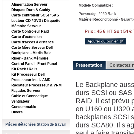
Alimentation Serveur
Modele Compatible :
Disques Durs & Caddy
Poweredge 2950 Rack
Carte controleur SCSI / SAS
Matériel Reconditionné - Garanti
Lecteur CD / DVD / Disquette
Mémoire Serveur
Prix :
45 € HT Soit 54 €
Carte Controleur Raid
Carte d'extension
Carte d'accès à distance
Carte Mère Serveur Dell
Backplane - Media Baie
Riser - Bank Mémoire
Control Panel - Front Panel
Présentation
Contactez 
Kit Rack / Rails
Kit Processeur Dell
Processeur Intel / AMD
Le Backplane aussi
Radiateur Processeur & VRM
Façades Serveur
durs SCSI ou SAS a
Cable et Connectique
RAID. Il est prévu 
Ventilateur
Consommable
en U160 ou U320 a 
Divers
backplanes SCSI so
durs SCA80. Il s'ag
Pièces détachées Station de travail
seul a faire transit