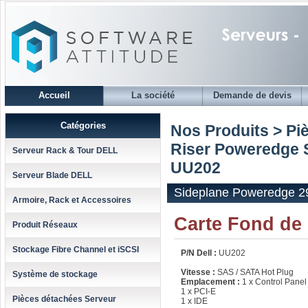
Accueil
La société
Demande de devis
Catégories
Nos Produits > Pi
Riser Poweredge S
Serveur Rack & Tour DELL
UU202
Serveur Blade DELL
Sideplane Poweredge 2
Armoire, Rack et Accessoires
Carte Fond de
Produit Réseaux
Stockage Fibre Channel et iSCSI
P/N Dell :
UU202
Vitesse :
SAS / SATA Hot Plug
Système de stockage
Emplacement :
1 x Control Panel
1 x PCI-E
Pièces détachées Serveur
1 x IDE