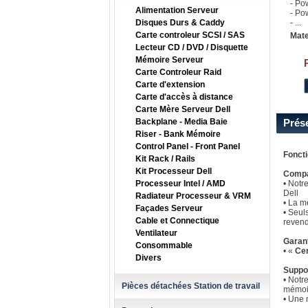
- Po
Alimentation Serveur
- Po
Disques Durs & Caddy
- ...
Carte controleur SCSI / SAS
Mate
Lecteur CD / DVD / Disquette
Mémoire Serveur
Carte Controleur Raid
Carte d'extension
Carte d'accès à distance
Carte Mère Serveur Dell
Backplane - Media Baie
Prés
Riser - Bank Mémoire
Control Panel - Front Panel
Fonct
Kit Rack / Rails
Kit Processeur Dell
Compat
Processeur Intel / AMD
• Notr
Dell
Radiateur Processeur & VRM
• La m
Façades Serveur
• Seul
Cable et Connectique
revend
Ventilateur
Garan
Consommable
• «
Cer
Divers
Suppo
• Notr
Pièces détachées Station de travail
mémoi
• Une 