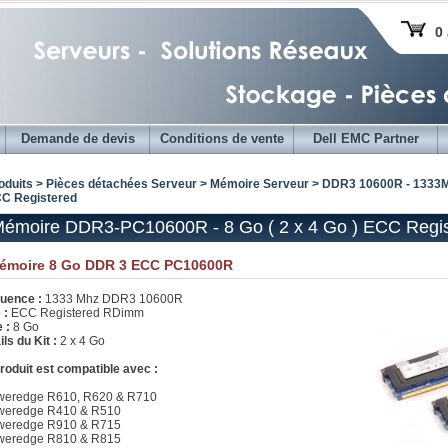
0 
Demande de devis
Conditions de vente
Dell EMC Partner
oduits > Pièces détachées Serveur >
Mémoire Serveur
>
DDR3 10600R - 1333
CC Registered
Mémoire DDR3-PC10600R - 8 Go ( 2 x 4 Go ) ECC Regi
Mémoire 8 Go DDR 3 ECC PC10600R
uence :
1333 Mhz DDR3 10600R
 :
ECC Registered RDimm
e :
8 Go
ls du Kit :
2 x 4 Go
roduit est compatible avec :
weredge R610, R620 & R710
weredge R410 & R510
weredge R910 & R715
weredge R810 & R815