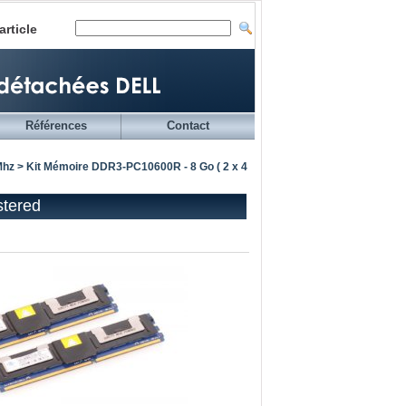
article
Références
Contact
Mhz
> Kit Mémoire DDR3-PC10600R - 8 Go ( 2 x 4
stered