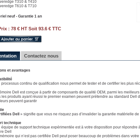
weredge T310 & T410
weredge T610 & T710
riel neuf - Garantie 1 an
Prix :
78 € HT Soit 93.6 € TTC
entation
Contactez nous
ions et avantages
ibilité
e processus continu de qualification nous permet de tester et de certifier les plus 
émoire Dell est conçue à partir de composants de qualité OEM, parmi les meilleurs
s les produits ayant réussi le premier examen peuvent prétendre au standard Dell d
eurs peuvent garantir
tie
tifiées Dell
» signifie que vous ne risquez pas d’invalider la garantie matérielle d
rt technique
e équipe de support technique expérimentée est à votre disposition pour répondre à 
re Dell
mémoire qui n’est pas certifiée Dell peut poser beaucoup de problèmes dans votre 