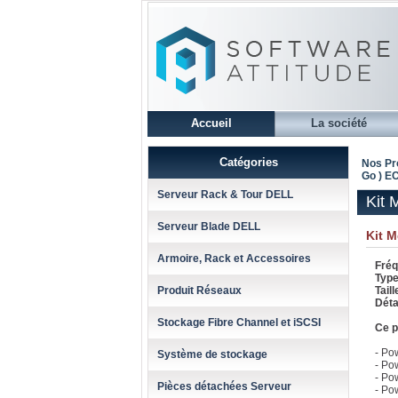
Accueil
La société
Catégories
Nos Pr
Go ) E
Serveur Rack & Tour DELL
Kit 
Serveur Blade DELL
Kit 
Armoire, Rack et Accessoires
Fréq
Type
Produit Réseaux
Taill
Détai
Stockage Fibre Channel et iSCSI
Ce p
- Po
Système de stockage
- Po
- Po
Pièces détachées Serveur
- Po