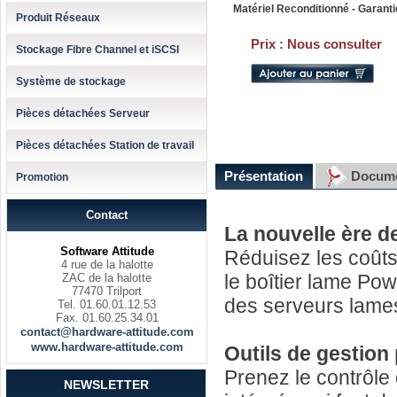
Matériel Reconditionné - Garanti
Produit Réseaux
Prix :
Nous consulter
Stockage Fibre Channel et iSCSI
Système de stockage
Pièces détachées Serveur
Pièces détachées Station de travail
Présentation
Docume
Promotion
Contact
La nouvelle ère d
Software Attitude
Réduisez les coûts
4 rue de la halotte
le boîtier lame P
ZAC de la halotte
77470 Trilport
des serveurs lame
Tel. 01.60.01.12.53
Fax. 01.60.25.34.01
contact@hardware-attitude.com
www.hardware-attitude.com
Outils de gestion
Prenez le contrôle
NEWSLETTER