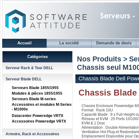
Accueil
La société
Demande de devis
Catégories
Nos Produits > S
Chassis seul M10
Serveur Rack & Tour DELL
Chassis Blade Dell Po
Serveur Blade DELL
Serveurs Blade 1855/1955
Chassis Blade
Modules & pièces 1855/1955
Serveurs Blade M-series
Accessoires et modules M-Series
Chassis Enclosure Poweredge M1
- M1000e
Format : Rack 10U
Capacité Blade : 8 x Full Height o
Datacenter Poweredge VRTX
Réseau et KVM : 20 Ports 10/100/
Accessoires Poweredge VRTX
KVM & 1 Drac
Alimentation : Double Alimentati
Ventilation Hot Plug et Redondan
Armoire, Rack et Accessoires
Emplacement Disponible pour Op