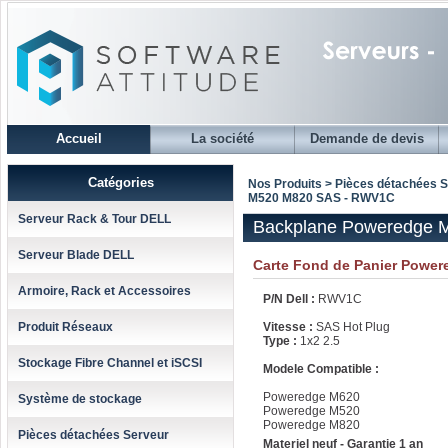
Accueil
La société
Demande de devis
Catégories
Nos Produits > Pièces détachées 
M520 M820 SAS - RWV1C
Serveur Rack & Tour DELL
Backplane Poweredge
Serveur Blade DELL
Carte Fond de Panier Powe
Armoire, Rack et Accessoires
P/N Dell :
RWV1C
Produit Réseaux
Vitesse :
SAS Hot Plug
Type :
1x2 2.5
Stockage Fibre Channel et iSCSI
Modele Compatible :
Poweredge M620
Système de stockage
Poweredge M520
Poweredge M820
Pièces détachées Serveur
Materiel neuf - Garantie 1 an