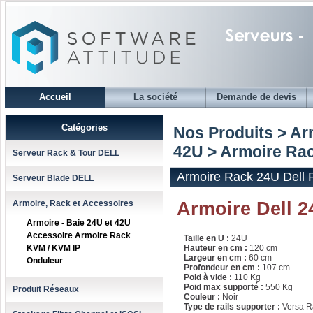
Accueil
La société
Demande de devis
Catégories
Nos Produits > Ar
42U
> Armoire Rac
Serveur Rack & Tour DELL
Armoire Rack 24U Dell 
Serveur Blade DELL
Armoire Dell 
Armoire, Rack et Accessoires
Armoire - Baie 24U et 42U
Accessoire Armoire Rack
Taille en U :
24U
KVM / KVM IP
Hauteur en cm :
120 cm
Largeur en cm :
60 cm
Onduleur
Profondeur en cm :
107 cm
Poid à vide :
110 Kg
Poid max supporté :
550 Kg
Produit Réseaux
Couleur :
Noir
Type de rails supporter :
Versa Ra