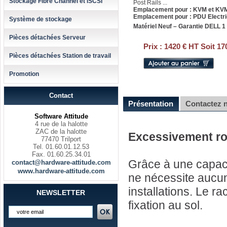
Stockage Fibre Channel et iSCSI
Post Rails ...
Emplacement pour : KVM et KVM
Emplacement pour : PDU Electr
Système de stockage
Matériel Neuf – Garantie DELL 1
Pièces détachées Serveur
Prix :
1420 € HT Soit 17
Pièces détachées Station de travail
Promotion
Contact
Présentation
Contactez 
Software Attitude
4 rue de la halotte
ZAC de la halotte
Excessivement ro
77470 Trilport
Tel. 01.60.01.12.53
Fax. 01.60.25.34.01
Grâce à une capaci
contact@hardware-attitude.com
www.hardware-attitude.com
ne nécessite aucun
installations. Le r
NEWSLETTER
fixation au sol.