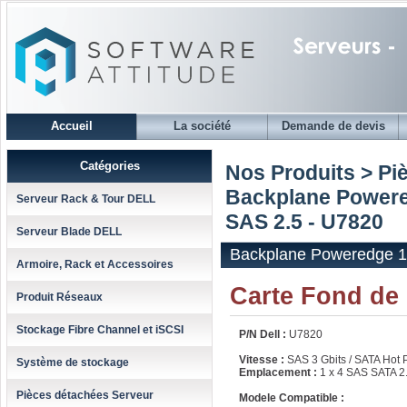
Accueil
La société
Demande de devis
Catégories
Nos Produits > Pi
Backplane Powere
Serveur Rack & Tour DELL
SAS 2.5 - U7820
Serveur Blade DELL
Backplane Poweredge 1
Armoire, Rack et Accessoires
Carte Fond de
Produit Réseaux
Stockage Fibre Channel et iSCSI
P/N Dell :
U7820
Vitesse :
SAS 3 Gbits / SATA Hot 
Système de stockage
Emplacement :
1 x 4 SAS SATA 2
Pièces détachées Serveur
Modele Compatible :