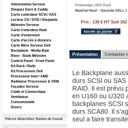
Alimentation Serveur
Poweredge 1950 Rack
Disques Durs & Caddy
Matériel Neuf – Garantie DELL 1
Carte controleur SCSI / SAS
Lecteur CD / DVD / Disquette
Prix :
135 € HT Soit 162
Mémoire Serveur
Carte Controleur Raid
Carte d'extension
Carte d'accès à distance
Carte Mère Serveur Dell
Backplane - Media Baie
Présentation
Contactez 
Riser - Bank Mémoire
Control Panel - Front Panel
Kit Rack / Rails
Kit Processeur Dell
Le Backplane aussi
Processeur Intel / AMD
durs SCSI ou SAS a
Radiateur Processeur & VRM
Façades Serveur
RAID. Il est prévu 
Cable et Connectique
en U160 ou U320 a 
Ventilateur
Consommable
backplanes SCSI so
Divers
durs SCA80. Il s'ag
seul a faire transit
Pièces détachées Station de travail