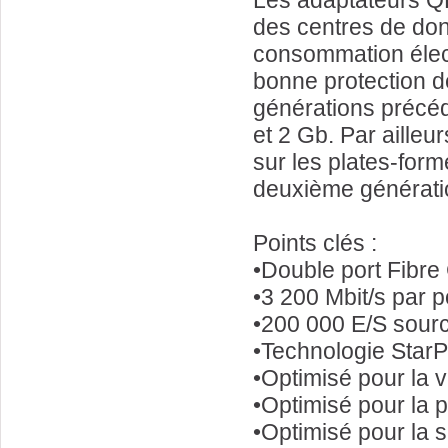
Les adaptateurs QL
des centres de donn
consommation électr
bonne protection de
générations précéd
et 2 Gb. Par aille
sur les plates-for
deuxième générati
Points clés :
•Double port Fibr
•3 200 Mbit/s par p
•200 000 E/S sourc
•Technologie Sta
•Optimisé pour la vi
•Optimisé pour la 
•Optimisé pour la s