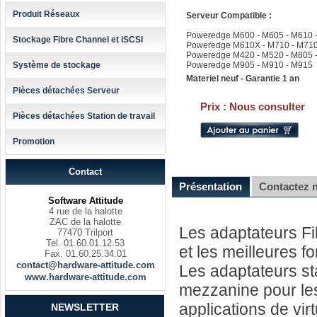
Produit Réseaux
Serveur Compatible :
Poweredge M600 - M605 - M610 
Stockage Fibre Channel et iSCSI
Poweredge M610X - M710 - M71
Poweredge M420 - M520 - M805 
Système de stockage
Poweredge M905 - M910 - M915
Materiel neuf - Garantie 1 an
Pièces détachées Serveur
Prix :
Nous consulter
Pièces détachées Station de travail
Promotion
Contact
Présentation
Contactez 
Software Attitude
4 rue de la halotte
ZAC de la halotte
Les adaptateurs Fi
77470 Trilport
Tel. 01.60.01.12.53
et les meilleures f
Fax. 01.60.25.34.01
contact@hardware-attitude.com
Les adaptateurs st
www.hardware-attitude.com
mezzanine pour les
applications de vir
NEWSLETTER