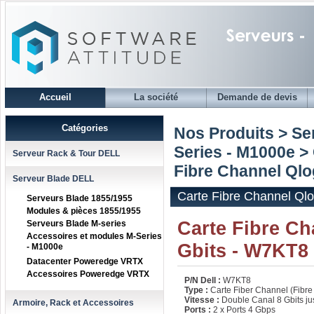
Accueil
La société
Demande de devis
Catégories
Nos Produits > S
Series - M1000e
>
Serveur Rack & Tour DELL
Fibre Channel Ql
Serveur Blade DELL
Carte Fibre Channel Q
Serveurs Blade 1855/1955
Modules & pièces 1855/1955
Carte Fibre C
Serveurs Blade M-series
Accessoires et modules M-Series
Gbits - W7KT8
- M1000e
Datacenter Poweredge VRTX
Accessoires Poweredge VRTX
P/N Dell :
W7KT8
Type :
Carte Fiber Channel (Fibre
Vitesse :
Double Canal 8 Gbits ju
Armoire, Rack et Accessoires
Ports :
2 x Ports 4 Gbps