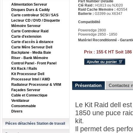
Part Number Détaillé
Alimentation Serveur
Clé Raid :
H1813 ou NJ020
Raid Cache Memoire :
4D554
Disques Durs & Caddy
Batterie :
G3399 ou X6347
Carte controleur SCSI / SAS
Lecteur CD / DVD / Disquette
Compatibilité
Mémoire Serveur
Poweredge 2800
Carte Controleur Raid
Poweredge 2850 - 1850
Carte d'extension
Matériel Reconditionné - Garanti
Carte d'accès à distance
Carte Mère Serveur Dell
Prix :
155 € HT Soit 186
Backplane - Media Baie
Riser - Bank Mémoire
Control Panel - Front Panel
Kit Rack / Rails
Kit Processeur Dell
Processeur Intel / AMD
Radiateur Processeur & VRM
Présentation
Contactez 
Façades Serveur
Cable et Connectique
Ventilateur
Le Kit Raid dell es
Consommable
1850 une puce raid 
Divers
kit.
Pièces détachées Station de travail
Il permet des per