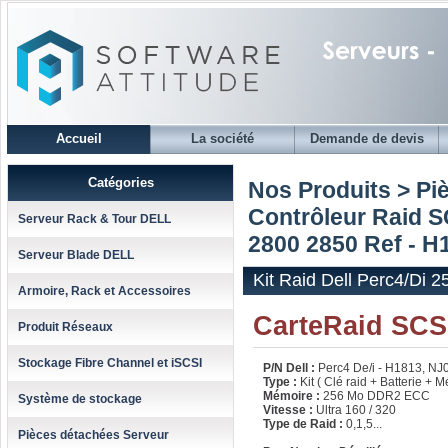
Accueil
La société
Demande de devis
Catégories
Nos Produits > Pi
Contrôleur Raid 
Serveur Rack & Tour DELL
2800 2850 Ref - H
Serveur Blade DELL
Kit Raid Dell Perc4/Di
Armoire, Rack et Accessoires
CarteRaid SCSI
Produit Réseaux
Stockage Fibre Channel et iSCSI
P/N Dell :
Perc4 De/i - H1813, NJ
Type :
Kit ( Clé raid + Batterie +
Mémoire :
256 Mo DDR2 ECC
Système de stockage
Vitesse :
Ultra 160 / 320
Type de Raid :
0,1,5...
Pièces détachées Serveur