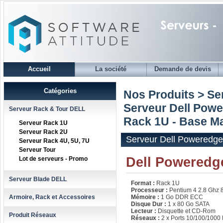
Accueil
La société
Demande de devis
Catégories
Nos Produits > S
Serveur Dell Pow
Serveur Rack & Tour DELL
Rack 1U - Base M
Serveur Rack 1U
Serveur Rack 2U
Serveur Dell Poweredge
Serveur Rack 4U, 5U, 7U
Serveur Tour
Dell Poweredge
Lot de serveurs - Promo
Serveur Blade DELL
Format :
Rack 1U
Processeur :
Pentium 4 2.8 Ghz 
Armoire, Rack et Accessoires
Mémoire :
1 Go DDR ECC
Disque Dur :
1 x 80 Go SATA
Lecteur :
Disquette et CD-Rom
Produit Réseaux
Réseaux :
2 x Ports 10/100/1000 