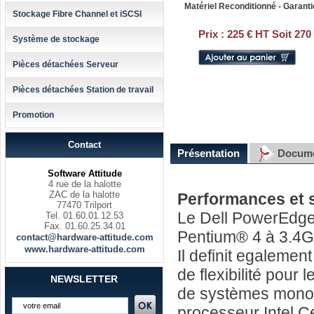
Matériel Reconditionné - Garanti
Stockage Fibre Channel et iSCSI
Prix :
225 € HT Soit 270
Système de stockage
Pièces détachées Serveur
Pièces détachées Station de travail
Promotion
Contact
Présentation
Docume
Software Attitude
4 rue de la halotte
ZAC de la halotte
Performances et s
77470 Trilport
Le Dell PowerEdge 
Tel. 01.60.01.12.53
Fax. 01.60.25.34.01
Pentium® 4 à 3.4G
contact@hardware-attitude.com
www.hardware-attitude.com
Il definit egaleme
de flexibilité pour
NEWSLETTER
de systèmes monopr
processeur Intel Ce