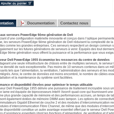
entation
Documentation
Contactez nous
aux serveurs PowerEdge 9ème génération de Dell
ciant d’une configuration matérielle innovante et conçus dans l’optique permanente
e, les serveurs PowerEdge 9ème génération de Dell réduisent la complexité de la
tites comme les grandes entreprises. Ces serveurs respectent un design commun 
galement sur les futures générations de serveurs à venir. Équipés des tout dernier
dge 9ème génération vous offrent la puissance et la performance que vous exigez
rveur Dell PowerEdge 1955 économise les ressources du centre de données
tageant une seule infrastructure de châssis entre de multiples serveurs, le serve
une densité de rack exceptionnelle. Pas moins de 10 serveurs contenus dans un m
ants tels que l’alimentation, la ventilation, l’administration des serveurs et les m
intégrés. Ainsi, le centre de données est moins encombré, le nombre de câbles esse
stallation et la maintenance du système sont facilitées.
mance et disponibilité élevées pour optimiser le temps utilisable
veur Dell PowerEdge 1955 délivre une puissance de traitement incroyable sous un 
 lame est équipée de biprocesseurs Intel® Xeon® quad-core qui fournissent une 
ne plus grande capacité de mémoire et des performances accrues, un temps de laten
sont également dotées de mémoire DIMM avec tampon. Les options de connectivit
mmutateurs Gigabit Ethernet de couche 2 et des modules d’intercommunication re
dules d’intercommunication Fibre Channel, de même que des modules d’intercom
te disponibilité constitue un autre avantage essentiel offert par le serveur Dell 
s d’assistance essentiels (dont les fonctions d’alimentation, de ventilation et d’adm