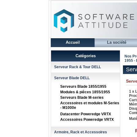
Accueil
La société
Catégories
Nos Pr
1955 -
Serveur Rack & Tour DELL
Ser
Serveur Blade DELL
Serv
Serveurs Blade 1855/1955
1 x 
Modules & pièces 1855/1955
Proc
Serveurs Blade M-series
Cart
Accessoires et modules M-Series
Mémo
- M1000e
Disq
Cont
Datacenter Poweredge VRTX
Maté
Accessoires Poweredge VRTX
Armoire, Rack et Accessoires