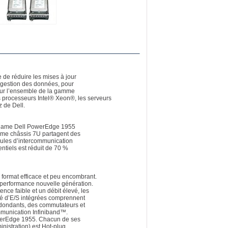
 de réduire les mises à jour
 gestion des données, pour
sur l’ensemble de la gamme
s processeurs Intel® Xeon®, les serveurs
 de Dell.
ur lame Dell PowerEdge 1955
ême châssis 7U partagent des
odules d’intercommunication
ntiels est réduit de 70 %
format efficace et peu encombrant.
performance nouvelle génération.
ce faible et un débit élevé, les
é d’E/S intégrées comprennent
dondants, des commutateurs et
munication Infiniband™.
PowerEdge 1955. Chacun de ses
inistration) est Hot-plug