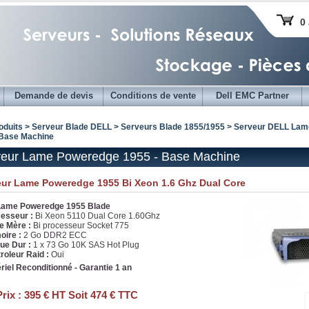
0 
Demande de devis
Conditions de vente
Dell EMC Partner
oduits > Serveur Blade DELL >
Serveurs Blade 1855/1955
>
Serveur DELL Lam
 Base Machine
veur Lame Poweredge 1955 - Base Machine
eur Lame Poweredge 1955 Bi Xeon 1.6 Ghz Dual Core
Lame Poweredge 1955 Blade
esseur :
Bi Xeon 5110 Dual Core 1.60Ghz
e Mère :
Bi processeur Socket 775
ire :
2 Go DDR2 ECC
ue Dur :
1 x 73 Go 10K SAS Hot Plug
roleur Raid :
Oui
riel Reconditionné - Garantie 1 an
Prix :
395 € HT Soit 474 € TTC