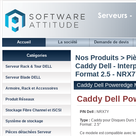
Accueil
La société
Demande de devis
Catégories
Nos Produits > Pi
Caddy Dell - Inter
Serveur Rack & Tour DELL
Format 2.5 - NRX
Serveur Blade DELL
Caddy Dell Poweredge
Armoire, Rack et Accessoires
Caddy Dell Po
Produit Réseaux
Stockage Fibre Channel et iSCSI
P/N Dell :
NRX7Y
Type :
Caddy pour Disques Durs 
Système de stockage
Format : 2.5"
Pièces détachées Serveur
Ce modele est compatible avec les