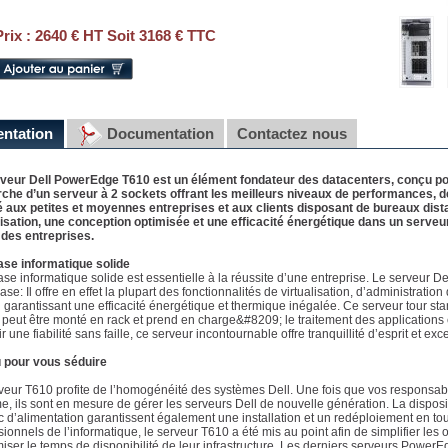
Prix :
2640 € HT Soit 3168 € TTC
entation
Documentation
Contactez nous
veur Dell PowerEdge T610 est un élément fondateur des datacenters, conçu pour
che d’un serveur à 2 sockets offrant les meilleurs niveaux de performances, de d
 aux petites et moyennes entreprises et aux clients disposant de bureaux dista
lisation, une conception optimisée et une efficacité énergétique dans un serve
 des entreprises.
se informatique solide
se informatique solide est essentielle à la réussite d’une entreprise. Le serveur D
ase: Il offre en effet la plupart des fonctionnalités de virtualisation, d’administrati
n garantissant une efficacité énergétique et thermique inégalée. Ce serveur tour 
 peut être monté en rack et prend en charge&#8209; le traitement des application
r une fiabilité sans faille, ce serveur incontournable offre tranquillité d’esprit et exce
 pour vous séduire
veur T610 profite de l’homogénéité des systèmes Dell. Une fois que vos responsabl
e, ils sont en mesure de gérer les serveurs Dell de nouvelle génération. La dispos
c d’alimentation garantissent également une installation et un redéploiement en tou
sionnels de l’informatique, le serveur T610 a été mis au point afin de simplifier les 
miser le temps de disponibilité de leur infrastructure. Les derniers serveurs Powe