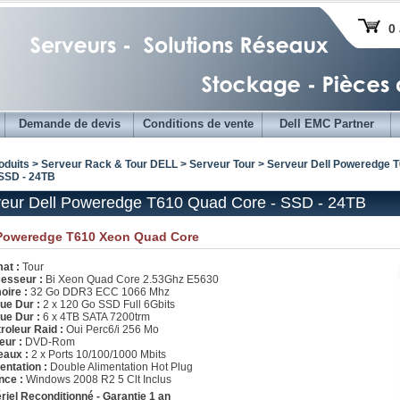
0 
Demande de devis
Conditions de vente
Dell EMC Partner
oduits > Serveur Rack & Tour DELL >
Serveur Tour
>
Serveur Dell Poweredge 
 SSD - 24TB
eur Dell Poweredge T610 Quad Core - SSD - 24TB
 Poweredge T610 Xeon Quad Core
at :
Tour
esseur :
Bi Xeon Quad Core 2.53Ghz E5630
ire :
32 Go DDR3 ECC 1066 Mhz
ue Dur :
2 x 120 Go SSD Full 6Gbits
ue Dur :
6 x 4TB SATA 7200trm
roleur Raid :
Oui Perc6/i 256 Mo
eur :
DVD-Rom
aux :
2 x Ports 10/100/1000 Mbits
entation :
Double Alimentation Hot Plug
nce :
Windows 2008 R2 5 Clt Inclus
riel Reconditionné - Garantie 1 an