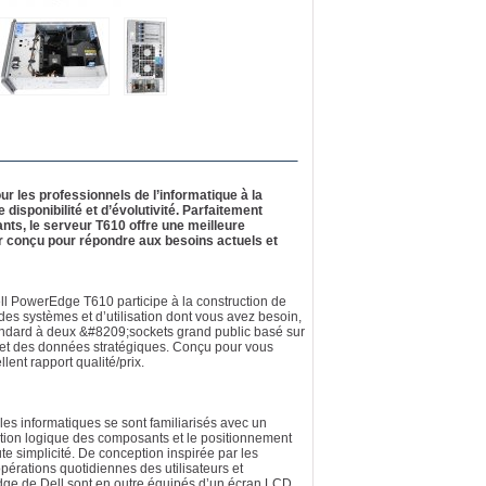
 les professionnels de l’informatique à la
isponibilité et d’évolutivité. Parfaitement
nts, le serveur T610 offre une meilleure
ur conçu pour répondre aux besoins actuels et
ell PowerEdge T610 participe à la construction de
on des systèmes et d’utilisation dont vous avez besoin,
standard à deux &#8209;sockets grand public basé sur
s et des données stratégiques. Conçu pour vous
llent rapport qualité/prix.
es informatiques se sont familiarisés avec un
ition logique des composants et le positionnement
te simplicité. De conception inspirée par les
opérations quotidiennes des utilisateurs et
rEdge de Dell sont en outre équipés d’un écran LCD