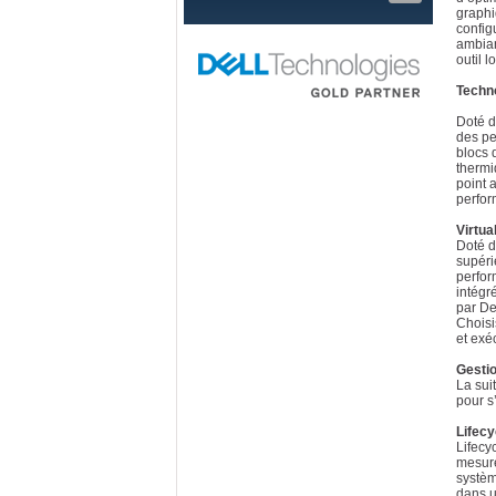
graphi
config
ambian
outil l
Techno
Doté d
des pe
blocs 
thermi
point 
perfor
Virtua
Doté d
supéri
perfor
intégr
par De
Choisi
et exé
Gestio
La sui
pour s
Lifecy
Lifecy
mesure
systèm
dans u