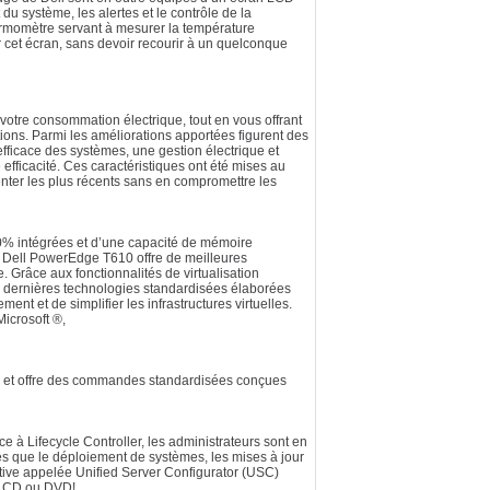
du système, les alertes et le contrôle de la
hermomètre servant à mesurer la température
r cet écran, sans devoir recourir à un quelconque
votre consommation électrique, tout en vous offrant
ons. Parmi les améliorations apportées figurent des
efficace des systèmes, une gestion électrique et
fficacité. Ces caractéristiques ont été mises au
nter les plus récents sans en compromettre les
00% intégrées et d’une capacité de mémoire
r Dell PowerEdge T610 offre de meilleures
 Grâce aux fonctionnalités de virtualisation
es dernières technologies standardisées élaborées
ent et de simplifier les infrastructures virtuelles.
icrosoft ®,
s et offre des commandes standardisées conçues
e à Lifecycle Controller, les administrateurs sont en
es que le déploiement de systèmes, les mises à jour
tuitive appelée Unified Server Configurator (USC)
ts CD ou DVD!