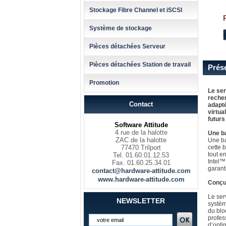
Stockage Fibre Channel et iSCSI
Système de stockage
Pièces détachées Serveur
Pièces détachées Station de travail
Prés
Promotion
Le ser
recher
Contact
adapté
virtua
futurs
Software Attitude
4 rue de la halotte
Une ba
ZAC de la halotte
Une ba
77470 Trilport
cette b
tout e
Tel. 01.60.01.12.53
Intel™
Fax. 01.60.25.34.01
garanti
contact@hardware-attitude.com
www.hardware-attitude.com
Conçu
Le ser
NEWSLETTER
systèm
du blo
profes
d’opti