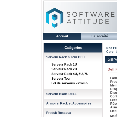
Accueil
La société
Catégories
Nos Pr
Core -
Serveur Rack & Tour DELL
Serv
Serveur Rack 1U
Dell
Serveur Rack 2U
Serveur Rack 4U, 5U, 7U
Form
Serveur Tour
Proc
Lot de serveurs - Promo
Mémo
Disq
Disq
Serveur Blade DELL
Cont
Lect
Armoire, Rack et Accessoires
Rése
Alim
Lice
Produit Réseaux
Maté