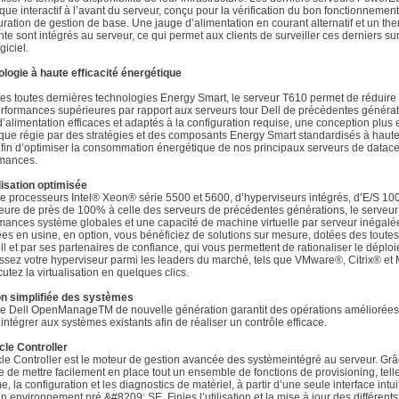
que interactif à l’avant du serveur, conçu pour la vérification du bon fonctionnement 
uration de gestion de base. Une jauge d’alimentation en courant alternatif et un t
te sont intégrés au serveur, ce qui permet aux clients de surveiller ces derniers su
ogiciel.
logie à haute efficacité énergétique
es toutes dernières technologies Energy Smart, le serveur T610 permet de réduire 
rformances supérieures par rapport aux serveurs tour Dell de précédentes générati
d’alimentation efficaces et adaptés à la configuration requise, une conception plus 
que régie par des stratégies et des composants Energy Smart standardisés à haute e
afin d’optimiser la consommation énergétique de nos principaux serveurs de datace
mances.
lisation optimisée
e processeurs Intel® Xeon® série 5500 et 5600, d’hyperviseurs intégrés, d’E/S 1
eure de près de 100% à celle des serveurs de précédentes générations, le serveu
mances système globales et une capacité de machine virtuelle par serveur inégalée.
ées en usine, en option, vous bénéficiez de solutions sur mesure, dotées des tout
ll et par ses partenaires de confiance, qui vous permettent de rationaliser le déploiem
ssez votre hyperviseur parmi les leaders du marché, tels que VMware®, Citrix® et M
cutez la virtualisation en quelques clics.
n simplifiée des systèmes
te Dell OpenManageTM de nouvelle génération garantit des opérations améliorée
’intégrer aux systèmes existants afin de réaliser un contrôle efficace.
cle Controller
cle Controller est le moteur de gestion avancée des systèmeintégré au serveur. Grâc
 de mettre facilement en place tout un ensemble de fonctions de provisioning, tell
e, la configuration et les diagnostics de matériel, à partir d’une seule interface in
n environnement pré &#8209; SE. Finies l’utilisation et la mise à jour des différen