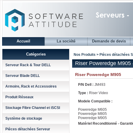
Accueil
La société
Demande de devis
Catégories
Nos Produits > Pièces détachées 
Riser Poweredge M905 
Serveur Rack & Tour DELL
Riser Poweredge M905
Serveur Blade DELL
P/N Dell :
JM493
Armoire, Rack et Accessoires
Type :
Riser Video
Produit Réseaux
Modele Compatible :
Stockage Fibre Channel et iSCSI
Poweredge M605
Poweredge M805
Poweredge M905
Système de stockage
Matériel Reconditionné - Garanti
Pièces détachées Serveur