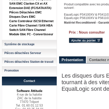
SAN EMC Clariion CX et AX
Produit compatible avec les produ
suivant :
Extension DAE (FC/SATA/ATA)
Pièces Détachées EMC
EqualLogic PS4100XV & PS4110
Disques Durs EMC
EqualLogic PS6100XV & PS6110
Carte Controleur iSCSI Ethernet
Matériel Reconditionné - Garanti
Carte Fibre Channel / SAN HBA
Switch SAN Fibre Channel
Prix :
Nous consulter
Module Gbic FC - Convertisseur
Système de stockage
Pièces détachées Serveur
Présentation
Contactez 
Pièces détachées Station de travail
Promotion
Les disques durs 
Contact
tournant à des vit
EqualLogic sont de
Software Attitude
4 rue de la halotte
ZAC de la halotte
77470 Trilport
Tel. 01.60.01.12.53