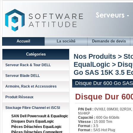
Accueil
La société
Demande de devis
Catégories
Nos Produits > St
EqualLogic
>
Disq
Serveur Rack & Tour DELL
Go SAS 15K 3.5 
Serveur Blade DELL
Disque Dur 600 Go SA
Armoire, Rack et Accessoires
Disque Dur 60
Produit Réseaux
Stockage Fibre Channel et iSCSI
P/N Dell :
0VX8J, 09M30, 02R3X,
NV4KP
SAN Dell Powervault & Equallogic
Capacité :
600 Go 6Gbits
Disques Durs EqualLogic
Vitesse :
15 000 Trm
Format :
3.5
Pièces Détachées EqualLogic
Format :
SAS Hot Plug
Pièces Détachées Compellent