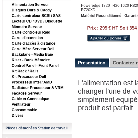
Alimentation Serveur
Poweredge T320 T420 T620 R820,
R720XD
Disques Durs & Caddy
Carte controleur SCSI / SAS
Matériel Reconditionné - Garanti
Lecteur CD / DVD / Disquette
Mémoire Serveur
Prix :
295 € HT Soit 354
Carte Controleur Raid
Carte d'extension
Carte d'accès à distance
Carte Mère Serveur Dell
Backplane - Media Baie
Riser - Bank Mémoire
Présentation
Contactez 
Control Panel - Front Panel
Kit Rack / Rails
Kit Processeur Dell
L'alimentation est 
Processeur Intel / AMD
Radiateur Processeur & VRM
changer l'une de v
Façades Serveur
simplement équipé 
Cable et Connectique
Ventilateur
produit est parfait
Consommable
Divers
Pièces détachées Station de travail