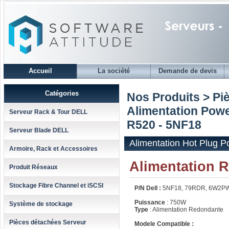
Accueil
La société
Demande de devis
Catégories
Nos Produits > Pi
Alimentation Powe
Serveur Rack & Tour DELL
R520 - 5NF18
Serveur Blade DELL
Alimentation Hot Plug 
Armoire, Rack et Accessoires
Alimentation 
Produit Réseaux
Stockage Fibre Channel et iSCSI
P/N Dell :
5NF18, 79RDR, 6W2P
Puissance
: 750W
Système de stockage
Type
: Alimentation Redondante
Pièces détachées Serveur
Modele Compatible :