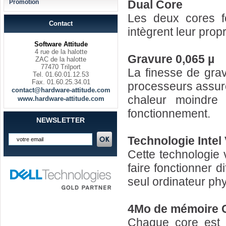
Dual Core
Promotion
Les deux cores f
Contact
intègrent leur prop
Software Attitude
4 rue de la halotte
Gravure 0,065 µ
ZAC de la halotte
77470 Trilport
La finesse de grav
Tel. 01.60.01.12.53
Fax. 01.60.25.34.01
processeurs assur
contact@hardware-attitude.com
chaleur moindre
www.hardware-attitude.com
fonctionnement.
NEWSLETTER
Technologie Intel 
Cette technologie 
faire fonctionner 
seul ordinateur ph
4Mo de mémoire C
Chaque core est 