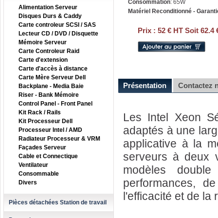
Consommation
: 65W
Alimentation Serveur
Matériel Reconditionné - Garanti
Disques Durs & Caddy
Carte controleur SCSI / SAS
Prix :
52 € HT Soit 62.4
Lecteur CD / DVD / Disquette
Mémoire Serveur
Carte Controleur Raid
Carte d'extension
Carte d'accès à distance
Carte Mère Serveur Dell
Présentation
Contactez 
Backplane - Media Baie
Riser - Bank Mémoire
Control Panel - Front Panel
Kit Rack / Rails
Les Intel Xeon Sé
Kit Processeur Dell
adaptés à une large
Processeur Intel / AMD
Radiateur Processeur & VRM
applicative à la m
Façades Serveur
serveurs à deux v
Cable et Connectique
Ventilateur
modèles double
Consommable
performances, de 
Divers
l'efficacité et de la
Pièces détachées Station de travail