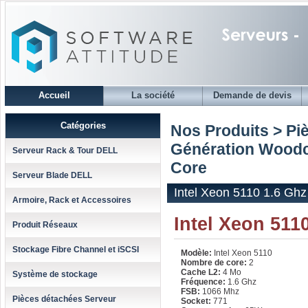
Accueil
La société
Demande de devis
Catégories
Nos Produits > Pi
Génération Woodc
Serveur Rack & Tour DELL
Core
Serveur Blade DELL
Intel Xeon 5110 1.6 Ghz
Armoire, Rack et Accessoires
Intel Xeon 511
Produit Réseaux
Stockage Fibre Channel et iSCSI
Modèle:
Intel Xeon 5110
Nombre de core:
2
Cache L2:
4 Mo
Système de stockage
Fréquence:
1.6 Ghz
FSB:
1066 Mhz
Pièces détachées Serveur
Socket:
771