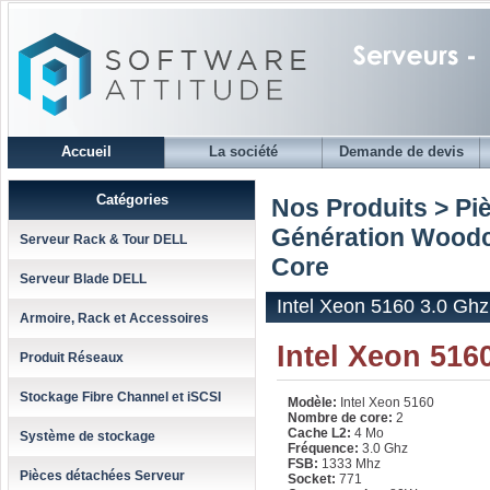
Accueil
La société
Demande de devis
Catégories
Nos Produits > Pi
Génération Woodc
Serveur Rack & Tour DELL
Core
Serveur Blade DELL
Intel Xeon 5160 3.0 Gh
Armoire, Rack et Accessoires
Intel Xeon 516
Produit Réseaux
Stockage Fibre Channel et iSCSI
Modèle:
Intel Xeon 5160
Nombre de core:
2
Cache L2:
4 Mo
Système de stockage
Fréquence:
3.0 Ghz
FSB:
1333 Mhz
Pièces détachées Serveur
Socket:
771