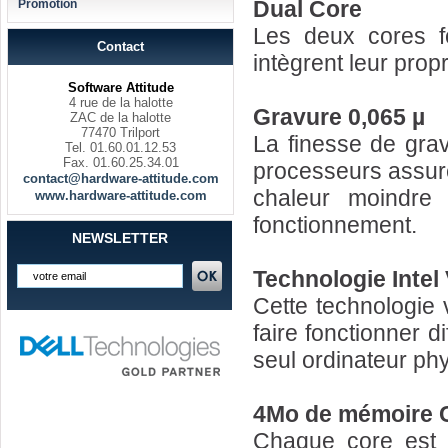
Dual Core
Promotion
Les deux cores f
Contact
intègrent leur prop
Software Attitude
4 rue de la halotte
Gravure 0,065 µ
ZAC de la halotte
77470 Trilport
La finesse de grav
Tel. 01.60.01.12.53
Fax. 01.60.25.34.01
processeurs assur
contact@hardware-attitude.com
chaleur moindre
www.hardware-attitude.com
fonctionnement.
NEWSLETTER
Technologie Intel 
Cette technologie 
faire fonctionner 
seul ordinateur ph
4Mo de mémoire C
Chaque core est 