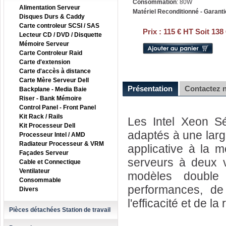
Consommation
: 80W
Alimentation Serveur
Matériel Reconditionné - Garanti
Disques Durs & Caddy
Carte controleur SCSI / SAS
Prix :
115 € HT Soit 138
Lecteur CD / DVD / Disquette
Mémoire Serveur
Carte Controleur Raid
Carte d'extension
Carte d'accès à distance
Carte Mère Serveur Dell
Présentation
Contactez 
Backplane - Media Baie
Riser - Bank Mémoire
Control Panel - Front Panel
Kit Rack / Rails
Les Intel Xeon Sé
Kit Processeur Dell
adaptés à une large
Processeur Intel / AMD
Radiateur Processeur & VRM
applicative à la m
Façades Serveur
serveurs à deux v
Cable et Connectique
Ventilateur
modèles double
Consommable
performances, de 
Divers
l'efficacité et de la
Pièces détachées Station de travail