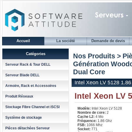
Accueil
La société
Demande de devis
Catégories
Nos Produits > Pi
Génération Woodc
Serveur Rack & Tour DELL
Dual Core
Serveur Blade DELL
Intel Xeon LV 5128 1.8
Armoire, Rack et Accessoires
Intel Xeon LV 
Produit Réseaux
Stockage Fibre Channel et iSCSI
Modèle:
Intel Xeon LV 5128
Nombre de core:
2
Cache L2:
4 Mo
Système de stockage
Fréquence:
1.86 Ghz
FSB:
1066 Mhz
Pièces détachées Serveur
Socket:
771