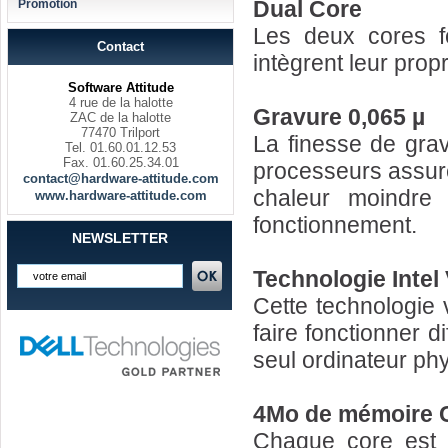
Dual Core
Promotion
Les deux cores f
Contact
intègrent leur prop
Software Attitude
4 rue de la halotte
Gravure 0,065 µ
ZAC de la halotte
77470 Trilport
La finesse de grav
Tel. 01.60.01.12.53
Fax. 01.60.25.34.01
processeurs assur
contact@hardware-attitude.com
chaleur moindre
www.hardware-attitude.com
fonctionnement.
NEWSLETTER
Technologie Intel 
Cette technologie 
faire fonctionner 
seul ordinateur ph
4Mo de mémoire C
Chaque core est 