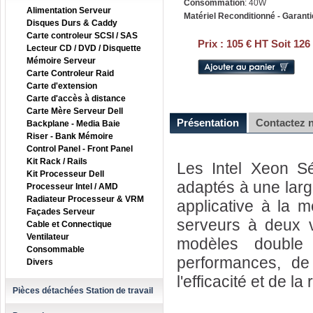
Consommation
: 40W
Alimentation Serveur
Matériel Reconditionné - Garanti
Disques Durs & Caddy
Carte controleur SCSI / SAS
Prix :
105 € HT Soit 126
Lecteur CD / DVD / Disquette
Mémoire Serveur
Carte Controleur Raid
Carte d'extension
Carte d'accès à distance
Carte Mère Serveur Dell
Présentation
Contactez 
Backplane - Media Baie
Riser - Bank Mémoire
Control Panel - Front Panel
Kit Rack / Rails
Les Intel Xeon Sé
Kit Processeur Dell
adaptés à une large
Processeur Intel / AMD
Radiateur Processeur & VRM
applicative à la m
Façades Serveur
serveurs à deux v
Cable et Connectique
Ventilateur
modèles double
Consommable
performances, de 
Divers
l'efficacité et de la
Pièces détachées Station de travail