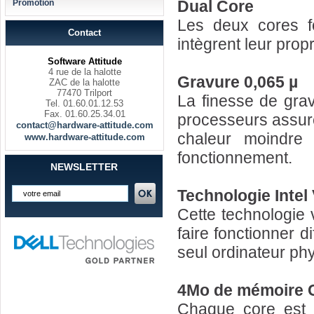
Dual Core
Promotion
Les deux cores f
Contact
intègrent leur prop
Software Attitude
4 rue de la halotte
Gravure 0,065 µ
ZAC de la halotte
77470 Trilport
La finesse de grav
Tel. 01.60.01.12.53
Fax. 01.60.25.34.01
processeurs assur
contact@hardware-attitude.com
chaleur moindre
www.hardware-attitude.com
fonctionnement.
NEWSLETTER
Technologie Intel 
Cette technologie 
faire fonctionner 
seul ordinateur ph
4Mo de mémoire C
Chaque core est 