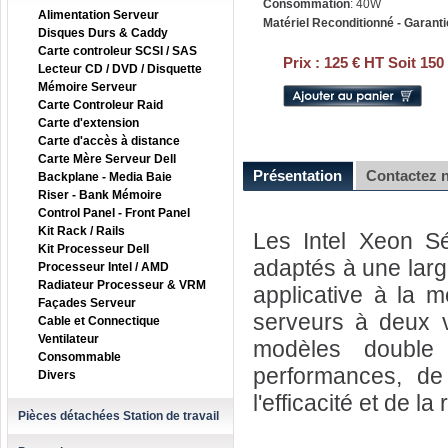
Consommation
: 40W
Alimentation Serveur
Matériel Reconditionné - Garanti
Disques Durs & Caddy
Carte controleur SCSI / SAS
Prix :
125 € HT Soit 150
Lecteur CD / DVD / Disquette
Mémoire Serveur
Carte Controleur Raid
Carte d'extension
Carte d'accès à distance
Carte Mère Serveur Dell
Présentation
Contactez 
Backplane - Media Baie
Riser - Bank Mémoire
Control Panel - Front Panel
Kit Rack / Rails
Les Intel Xeon Sé
Kit Processeur Dell
adaptés à une large
Processeur Intel / AMD
Radiateur Processeur & VRM
applicative à la m
Façades Serveur
serveurs à deux v
Cable et Connectique
Ventilateur
modèles double
Consommable
performances, de 
Divers
l'efficacité et de la
Pièces détachées Station de travail