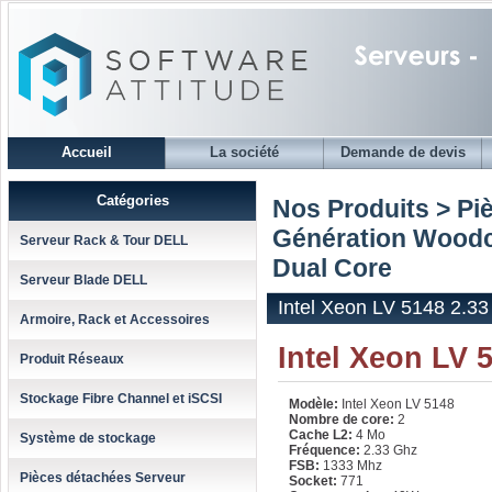
Accueil
La société
Demande de devis
Catégories
Nos Produits > Pi
Génération Woodc
Serveur Rack & Tour DELL
Dual Core
Serveur Blade DELL
Intel Xeon LV 5148 2.3
Armoire, Rack et Accessoires
Intel Xeon LV 
Produit Réseaux
Stockage Fibre Channel et iSCSI
Modèle:
Intel Xeon LV 5148
Nombre de core:
2
Cache L2:
4 Mo
Système de stockage
Fréquence:
2.33 Ghz
FSB:
1333 Mhz
Pièces détachées Serveur
Socket:
771