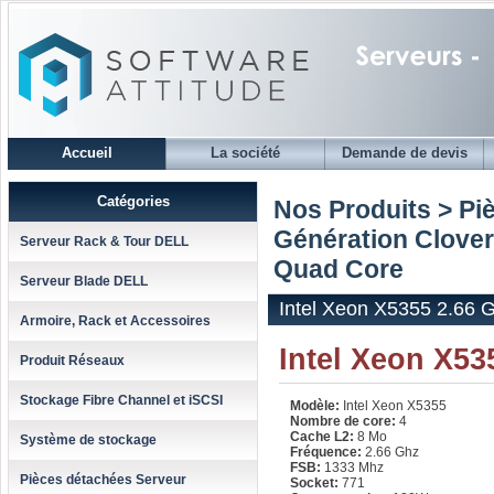
Accueil
La société
Demande de devis
Catégories
Nos Produits > Pi
Génération Clove
Serveur Rack & Tour DELL
Quad Core
Serveur Blade DELL
Intel Xeon X5355 2.66 
Armoire, Rack et Accessoires
Intel Xeon X5
Produit Réseaux
Stockage Fibre Channel et iSCSI
Modèle:
Intel Xeon X5355
Nombre de core:
4
Cache L2:
8 Mo
Système de stockage
Fréquence:
2.66 Ghz
FSB:
1333 Mhz
Pièces détachées Serveur
Socket:
771