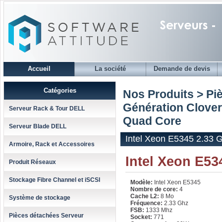
Accueil
La société
Demande de devis
Catégories
Nos Produits > Pi
Génération Clove
Serveur Rack & Tour DELL
Quad Core
Serveur Blade DELL
Intel Xeon E5345 2.33 
Armoire, Rack et Accessoires
Intel Xeon E5
Produit Réseaux
Stockage Fibre Channel et iSCSI
Modèle:
Intel Xeon E5345
Nombre de core:
4
Cache L2:
8 Mo
Système de stockage
Fréquence:
2.33 Ghz
FSB:
1333 Mhz
Pièces détachées Serveur
Socket:
771