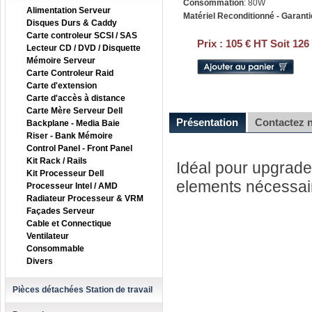
Consommation
: 80W
Alimentation Serveur
Matériel Reconditionné - Garanti
Disques Durs & Caddy
Carte controleur SCSI / SAS
Prix :
105 € HT Soit 126
Lecteur CD / DVD / Disquette
Mémoire Serveur
Carte Controleur Raid
Carte d'extension
Carte d'accès à distance
Carte Mère Serveur Dell
Présentation
Contactez 
Backplane - Media Baie
Riser - Bank Mémoire
Control Panel - Front Panel
Kit Rack / Rails
Idéal pour upgrader
Kit Processeur Dell
elements nécessai
Processeur Intel / AMD
Radiateur Processeur & VRM
Façades Serveur
Cable et Connectique
Ventilateur
Consommable
Divers
Pièces détachées Station de travail