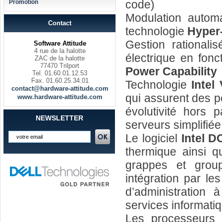
code)
Promotion
Modulation autom
Contact
technologie
Hyper
Gestion rationali
Software Attitude
4 rue de la halotte
électrique en fonc
ZAC de la halotte
77470 Trilport
Power Capability
Tel. 01.60.01.12.53
Fax. 01.60.25.34.01
Technologie
Intel 
contact@hardware-attitude.com
qui assurent des p
www.hardware-attitude.com
évolutivité hors p
NEWSLETTER
serveurs simplifiée
Le logiciel
Intel 
thermique ainsi q
grappes et grou
intégration par les
d’administration
services informati
Les processeurs