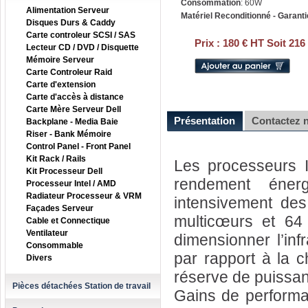
Consommation
: 60W
Alimentation Serveur
Matériel Reconditionné - Garanti
Disques Durs & Caddy
Carte controleur SCSI / SAS
Prix :
180 € HT Soit 216
Lecteur CD / DVD / Disquette
Mémoire Serveur
Carte Controleur Raid
Carte d'extension
Carte d'accès à distance
Carte Mère Serveur Dell
Présentation
Contactez 
Backplane - Media Baie
Riser - Bank Mémoire
Control Panel - Front Panel
Kit Rack / Rails
Les processeurs I
Kit Processeur Dell
rendement énerg
Processeur Intel / AMD
Radiateur Processeur & VRM
intensivement des
Façades Serveur
multicœurs et 64 b
Cable et Connectique
Ventilateur
dimensionner l’in
Consommable
par rapport à la 
Divers
réserve de puissa
Pièces détachées Station de travail
Gains de perform