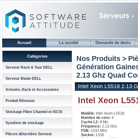
Accueil
La société
Demande de devis
Catégories
Nos Produits > Pi
Génération Gaine
Serveur Rack & Tour DELL
2.13 Ghz Quad Co
Serveur Blade DELL
Intel Xeon L5518 2.13 
Armoire, Rack et Accessoires
Intel Xeon L55
Produit Réseaux
Stockage Fibre Channel et iSCSI
Modèle:
Intel Xeon L5518
Nombre de core:
4
Cache L2:
8 Mo
Système de stockage
Fréquence:
2.13 Ghz
FSB:
1333 Mhz
Pièces détachées Serveur
Socket:
1336