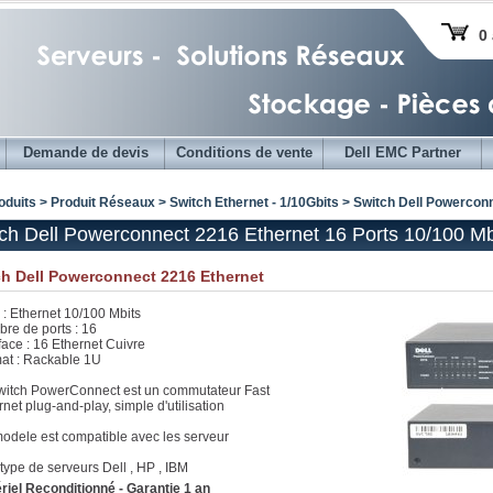
0 
Demande de devis
Conditions de vente
Dell EMC Partner
oduits > Produit Réseaux >
Switch Ethernet - 1/10Gbits
> Switch Dell Powerconn
ch Dell Powerconnect 2216 Ethernet 16 Ports 10/100 Mb
ch Dell Powerconnect 2216 Ethernet
 : Ethernet 10/100 Mbits
re de ports : 16
rface : 16 Ethernet Cuivre
at : Rackable 1U
witch PowerConnect est un commutateur Fast
rnet plug-and-play, simple d'utilisation
odele est compatible avec les serveur
 type de serveurs Dell , HP , IBM
riel Reconditionné - Garantie 1 an