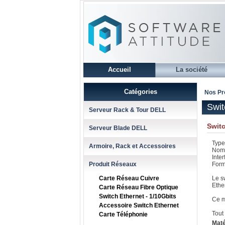
Accueil
La société
Catégories
Nos Pr
Swit
Serveur Rack & Tour DELL
Swit
Serveur Blade DELL
Type
Armoire, Rack et Accessoires
Nomb
Inte
Produit Réseaux
Form
Carte Réseau Cuivre
Le s
Ethe
Carte Réseau Fibre Optique
Switch Ethernet - 1/10Gbits
Ce m
Accessoire Switch Ethernet
Tout
Carte Téléphonie
Maté