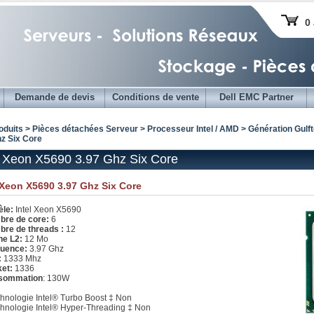
0 
Demande de devis
Conditions de vente
Dell EMC Partner
oduits > Pièces détachées Serveur >
Processeur Intel / AMD
>
Génération Gulf
hz Six Core
l Xeon X5690 3.97 Ghz Six Core
 Xeon X5690 3.97 Ghz Six Core
le:
Intel Xeon X5690
re de core:
6
re de threads :
12
e L2:
12 Mo
uence:
3.97 Ghz
:
1333 Mhz
ket:
1336
sommation
: 130W
chnologie Intel® Turbo Boost ‡ Non
chnologie Intel® Hyper-Threading ‡ Non