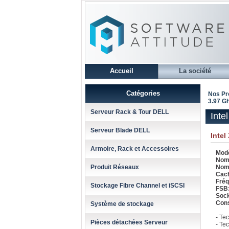
Accueil
La société
Catégories
Nos Pr
3.97 G
Serveur Rack & Tour DELL
Inte
Serveur Blade DELL
Intel
Armoire, Rack et Accessoires
Modè
Nomb
Produit Réseaux
Nomb
Cach
Fréq
Stockage Fibre Channel et iSCSI
FSB
Soc
Con
Système de stockage
- Te
Pièces détachées Serveur
- Te