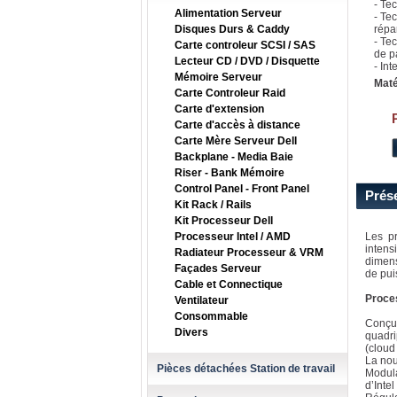
- Tec
Alimentation Serveur
- Te
Disques Durs & Caddy
répar
- Te
Carte controleur SCSI / SAS
de p
Lecteur CD / DVD / Disquette
- Int
Mémoire Serveur
Maté
Carte Controleur Raid
Carte d'extension
Carte d'accès à distance
Carte Mère Serveur Dell
Backplane - Media Baie
Riser - Bank Mémoire
Control Panel - Front Panel
Prés
Kit Rack / Rails
Kit Processeur Dell
Processeur Intel / AMD
Les pr
intens
Radiateur Processeur & VRM
dimens
Façades Serveur
de pui
Cable et Connectique
Proces
Ventilateur
Consommable
Conçus
Divers
quadri
(cloud
La nou
Pièces détachées Station de travail
Modula
d’Inte