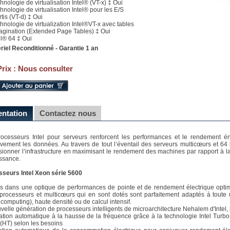
hnologie de virtualisation Intel® (VT-x) ‡ Oui
chnologie de virtualisation Intel® pour les E/S
tis (VT-d) ‡ Oui
chnologie de virtualization Intel®VT-x avec tables
agination (Extended Page Tables) ‡ Oui
el® 64 ‡ Oui
riel Reconditionné - Garantie 1 an
Prix :
Nous consulter
entation
Contactez nous
ocesseurs Intel pour serveurs renforcent les performances et le rendement én
ivement les données. Au travers de tout l’éventail des serveurs multicœurs et 64 bi
ionner l’infrastructure en maximisant le rendement des machines par rapport à 
ssance.
seurs Intel Xeon série 5600
 dans une optique de performances de pointe et de rendement électrique optimal,
processeurs et multicœurs qui en sont dotés sont parfaitement adaptés à toute une
 computing), haute densité ou de calcul intensif.
velle génération de processeurs intelligents de microarchitecture Nehalem d'Intel, p
tion automatique à la hausse de la fréquence grâce à la technologie Intel Turb
l (HT) selon les besoins