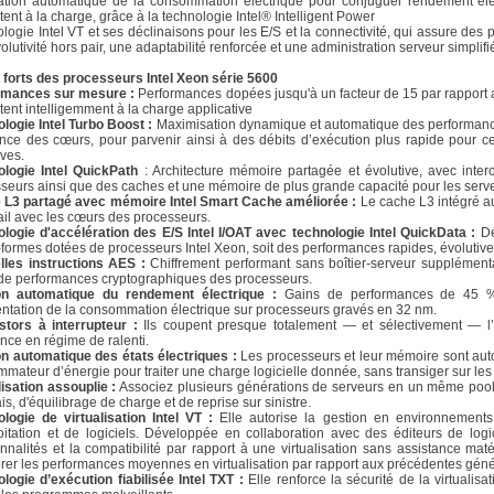
tion automatique de la consommation électrique pour conjuguer rendement éle
tent à la charge, grâce à la technologie Intel® Intelligent Power
logie Intel VT et ses déclinaisons pour les E/S et la connectivité, qui assure des 
olutivité hors pair, une adaptabilité renforcée et une administration serveur simplifi
 forts des processeurs Intel Xeon série 5600
rmances sur mesure :
Performances dopées jusqu'à un facteur de 15 par rapport 
tent intelligemment à la charge applicative
logie Intel Turbo Boost :
Maximisation dynamique et automatique des performances
nce des cœurs, pour parvenir ainsi à des débits d’exécution plus rapide pour cer
ives.
ologie Intel QuickPath
: Architecture mémoire partagée et évolutive, avec inter
seurs ainsi que des caches et une mémoire de plus grande capacité pour les serv
 L3 partagé avec mémoire Intel Smart Cache améliorée :
Le cache L3 intégré a
vail avec les cœurs des processeurs.
logie d'accélération des E/S Intel I/OAT avec technologie Intel QuickData :
Dé
-formes dotées de processeurs Intel Xeon, soit des performances rapides, évolutives
lles instructions AES :
Chiffrement performant sans boîtier-serveur supplément
de performances cryptographiques des processeurs.
on automatique du rendement électrique :
Gains de performances de 45 %
tation de la consommation électrique sur processeurs gravés en 32 nm.
stors à interrupteur :
Ils coupent presque totalement — et sélectivement — l’al
nce en régime de ralenti.
n automatique des états électriques :
Les processeurs et leur mémoire sont auto
mateur d’énergie pour traiter une charge logicielle donnée, sans transiger sur le
lisation assouplie :
Associez plusieurs générations de serveurs en un même pool v
is, d'équilibrage de charge et de reprise sur sinistre.
logie de virtualisation Intel VT :
Elle autorise la gestion en environnements
oitation et de logiciels. Développée en collaboration avec des éditeurs de logici
onnalités et la compatibilité par rapport à une virtualisation sans assistance ma
rer les performances moyennes en virtualisation par rapport aux précédentes géné
logie d’exécution fiabilisée Intel TXT :
Elle renforce la sécurité de la virtualis