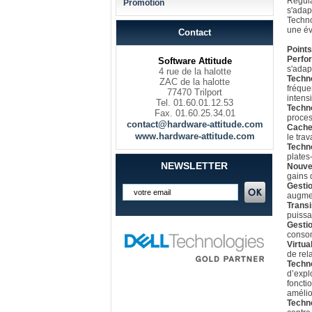
Régula
Promotion
s'adap
Techno
une év
Contact
Points
Perfo
Software Attitude
s'adap
4 rue de la halotte
Techno
ZAC de la halotte
fréque
77470 Trilport
intens
Tel. 01.60.01.12.53
Techn
Fax. 01.60.25.34.01
proces
contact@hardware-attitude.com
Cache
www.hardware-attitude.com
le tra
Techno
plates
NEWSLETTER
Nouve
gains 
Gesti
augmen
Transi
puissa
Gestio
consom
Virtua
de rela
Techno
d’expl
foncti
amélio
Techno