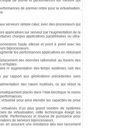
ctrique de pointe et performances sur mesure qui
performances de premier ordre pour la virtualisation,
ée
aux serveurs simple cœur, avec des processeurs qui
 applicatives sur serveur par l'augmentation de la
taines charges applicatives parallèlisées ou ultra-
connexions haute vitesse et point à point avec les
eurs biprocesseurs.
ugmente les performances applicatives en réduisant
placement des données rationalisé au travers des
 et fiables
aire ni augmentation des temps systèmes, soit des
 par rapport aux générations précédentes sans
imentation des cœurs inutilisés, ce qui réduit la
matiquement placés dans l’état électrique le moins
s performances.
irtualisé pour ainsi étendre les capacités de prise
 virtualisés d’un plus grand nombre de systèmes
els de virtualisation, cette technologie élargit les
térielle. Performances et réserve de puissance pour
rations de serveurs biprocesseurs.
ation en assurant une résistance dès leur lancement