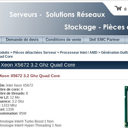
0 
Demande de devis
Conditions de vente
Dell EMC Partner
oduits > Pièces détachées Serveur >
Processeur Intel / AMD
>
Génération Gulf
ad Core
l Xeon X5672 3.2 Ghz Quad Core
l Xeon X5672 3.2 Ghz Quad Core
le:
Intel Xeon X5672
re de core:
4
re de threads:
8
e L2:
12 Mo
uence:
3.2 Ghz
:
1333 Mhz
ket:
1336
sommation
: 95W
chnologie Intel® Turbo Boost ‡ Non
chnologie Intel® Hyper-Threading ‡ Non