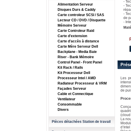
- Tec
Alimentation Serveur
- Te
Disques Durs & Caddy
répar
- Te
Carte controleur SCSI / SAS
de p
Lecteur CD / DVD / Disquette
- Int
Mémoire Serveur
Maté
Carte Controleur Raid
Carte d'extension
Carte d'accès à distance
Carte Mère Serveur Dell
Backplane - Media Baie
Riser - Bank Mémoire
Control Panel - Front Panel
Prés
Kit Rack / Rails
Kit Processeur Dell
Processeur Intel / AMD
Les pr
intens
Radiateur Processeur & VRM
dimens
Façades Serveur
de pui
Cable et Connectique
Proces
Ventilateur
Consommable
Conçus
Divers
quadri
(cloud
La nou
Pièces détachées Station de travail
Modula
d’Inte