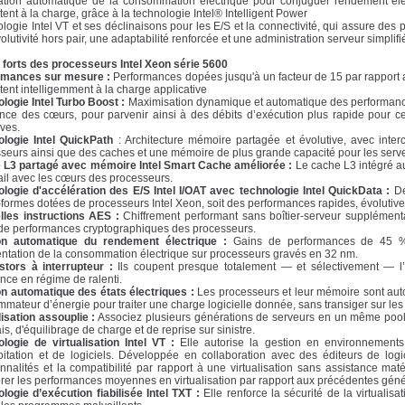
tion automatique de la consommation électrique pour conjuguer rendement éle
tent à la charge, grâce à la technologie Intel® Intelligent Power
logie Intel VT et ses déclinaisons pour les E/S et la connectivité, qui assure des 
olutivité hors pair, une adaptabilité renforcée et une administration serveur simplifi
 forts des processeurs Intel Xeon série 5600
rmances sur mesure :
Performances dopées jusqu'à un facteur de 15 par rapport 
tent intelligemment à la charge applicative
logie Intel Turbo Boost :
Maximisation dynamique et automatique des performances
nce des cœurs, pour parvenir ainsi à des débits d’exécution plus rapide pour cer
ives.
ologie Intel QuickPath
: Architecture mémoire partagée et évolutive, avec inter
seurs ainsi que des caches et une mémoire de plus grande capacité pour les serv
 L3 partagé avec mémoire Intel Smart Cache améliorée :
Le cache L3 intégré a
vail avec les cœurs des processeurs.
logie d'accélération des E/S Intel I/OAT avec technologie Intel QuickData :
Dé
-formes dotées de processeurs Intel Xeon, soit des performances rapides, évolutives
lles instructions AES :
Chiffrement performant sans boîtier-serveur supplément
de performances cryptographiques des processeurs.
on automatique du rendement électrique :
Gains de performances de 45 %
tation de la consommation électrique sur processeurs gravés en 32 nm.
stors à interrupteur :
Ils coupent presque totalement — et sélectivement — l’al
nce en régime de ralenti.
n automatique des états électriques :
Les processeurs et leur mémoire sont auto
mateur d’énergie pour traiter une charge logicielle donnée, sans transiger sur le
lisation assouplie :
Associez plusieurs générations de serveurs en un même pool v
is, d'équilibrage de charge et de reprise sur sinistre.
logie de virtualisation Intel VT :
Elle autorise la gestion en environnements
oitation et de logiciels. Développée en collaboration avec des éditeurs de logici
onnalités et la compatibilité par rapport à une virtualisation sans assistance ma
rer les performances moyennes en virtualisation par rapport aux précédentes géné
logie d’exécution fiabilisée Intel TXT :
Elle renforce la sécurité de la virtualis