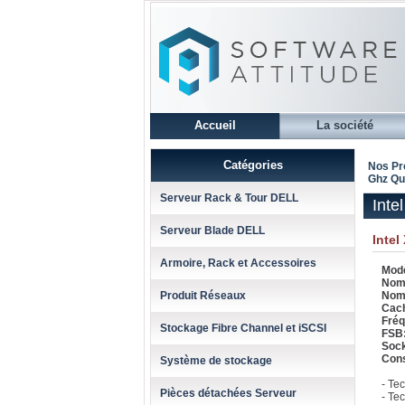
Accueil
La société
Catégories
Nos Pr
Ghz Qu
Serveur Rack & Tour DELL
Inte
Serveur Blade DELL
Inte
Armoire, Rack et Accessoires
Modè
Nomb
Produit Réseaux
Nomb
Cach
Fréq
Stockage Fibre Channel et iSCSI
FSB
Soc
Con
Système de stockage
- Te
Pièces détachées Serveur
- Te