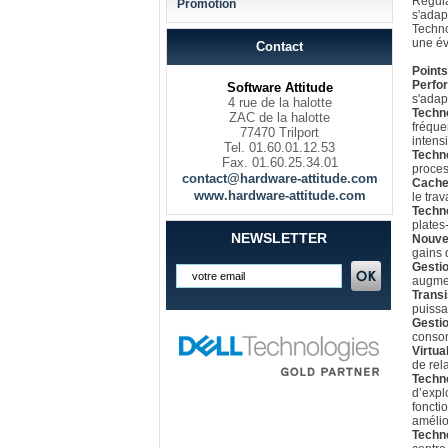
Régula
Promotion
s'adap
Techno
une év
Contact
Points
Perfo
Software Attitude
s'adap
4 rue de la halotte
Techno
ZAC de la halotte
fréque
77470 Trilport
intens
Tel. 01.60.01.12.53
Techn
Fax. 01.60.25.34.01
proces
contact@hardware-attitude.com
Cache
www.hardware-attitude.com
le tra
Techno
plates
NEWSLETTER
Nouve
gains 
Gesti
augmen
Transi
puissa
Gestio
consom
Virtua
de rela
Techno
d’expl
foncti
amélio
Techno