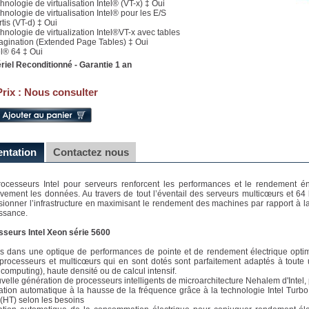
hnologie de virtualisation Intel® (VT-x) ‡ Oui
chnologie de virtualisation Intel® pour les E/S
tis (VT-d) ‡ Oui
chnologie de virtualization Intel®VT-x avec tables
agination (Extended Page Tables) ‡ Oui
el® 64 ‡ Oui
riel Reconditionné - Garantie 1 an
Prix :
Nous consulter
entation
Contactez nous
ocesseurs Intel pour serveurs renforcent les performances et le rendement én
ivement les données. Au travers de tout l’éventail des serveurs multicœurs et 64 bi
ionner l’infrastructure en maximisant le rendement des machines par rapport à 
ssance.
seurs Intel Xeon série 5600
 dans une optique de performances de pointe et de rendement électrique optimal,
processeurs et multicœurs qui en sont dotés sont parfaitement adaptés à toute une
 computing), haute densité ou de calcul intensif.
velle génération de processeurs intelligents de microarchitecture Nehalem d'Intel, p
tion automatique à la hausse de la fréquence grâce à la technologie Intel Turb
l (HT) selon les besoins