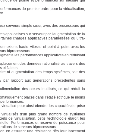
ctrique de pointe et performances sur mesure qui
performances de premier ordre pour la virtualisation,
ée
aux serveurs simple cœur, avec des processeurs qui
 applicatives sur serveur par l'augmentation de la
taines charges applicatives parallèlisées ou ultra-
connexions haute vitesse et point à point avec les
eurs biprocesseurs.
ugmente les performances applicatives en réduisant
placement des données rationalisé au travers des
 et fiables
aire ni augmentation des temps systèmes, soit des
 par rapport aux générations précédentes sans
imentation des cœurs inutilisés, ce qui réduit la
matiquement placés dans l’état électrique le moins
s performances.
irtualisé pour ainsi étendre les capacités de prise
 virtualisés d’un plus grand nombre de systèmes
els de virtualisation, cette technologie élargit les
térielle. Performances et réserve de puissance pour
rations de serveurs biprocesseurs.
ation en assurant une résistance dès leur lancement