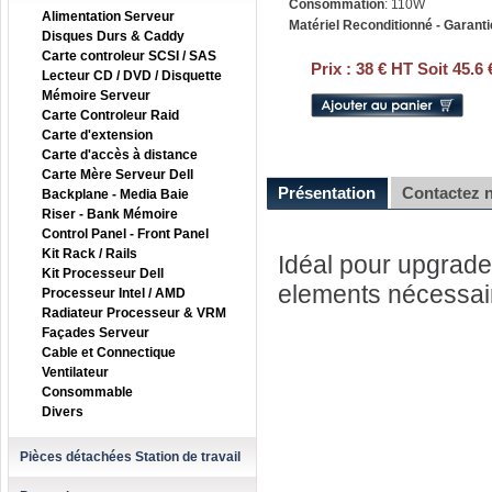
Consommation
: 110W
Alimentation Serveur
Matériel Reconditionné - Garanti
Disques Durs & Caddy
Carte controleur SCSI / SAS
Prix :
38 € HT Soit 45.6
Lecteur CD / DVD / Disquette
Mémoire Serveur
Carte Controleur Raid
Carte d'extension
Carte d'accès à distance
Carte Mère Serveur Dell
Présentation
Contactez 
Backplane - Media Baie
Riser - Bank Mémoire
Control Panel - Front Panel
Kit Rack / Rails
Idéal pour upgrader
Kit Processeur Dell
elements nécessai
Processeur Intel / AMD
Radiateur Processeur & VRM
Façades Serveur
Cable et Connectique
Ventilateur
Consommable
Divers
Pièces détachées Station de travail