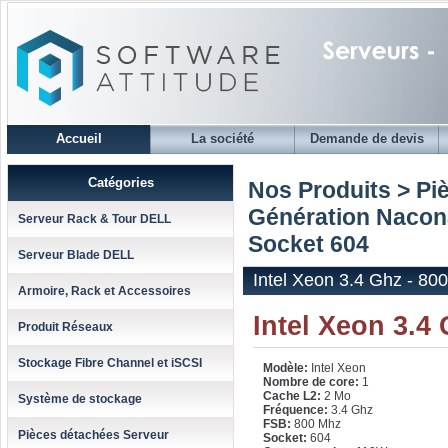
Accueil
La société
Demande de devis
Catégories
Nos Produits > Pi
Génération Nacon
Serveur Rack & Tour DELL
Socket 604
Serveur Blade DELL
Intel Xeon 3.4 Ghz - 80
Armoire, Rack et Accessoires
Intel Xeon 3.4
Produit Réseaux
Stockage Fibre Channel et iSCSI
Modèle:
Intel Xeon
Nombre de core:
1
Cache L2:
2 Mo
Système de stockage
Fréquence:
3.4 Ghz
FSB:
800 Mhz
Pièces détachées Serveur
Socket:
604