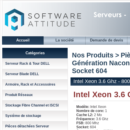
Accueil
La société
Demande de devis
Catégories
Nos Produits > Pi
Génération Nacon
Serveur Rack & Tour DELL
Socket 604
Serveur Blade DELL
Intel Xeon 3.6 Ghz - 80
Armoire, Rack et Accessoires
Intel Xeon 3.6
Produit Réseaux
Stockage Fibre Channel et iSCSI
Modèle:
Intel Xeon
Nombre de core:
1
Cache L2:
2 Mo
Système de stockage
Fréquence:
3.6 Ghz
FSB:
800 Mhz
Pièces détachées Serveur
Socket:
604