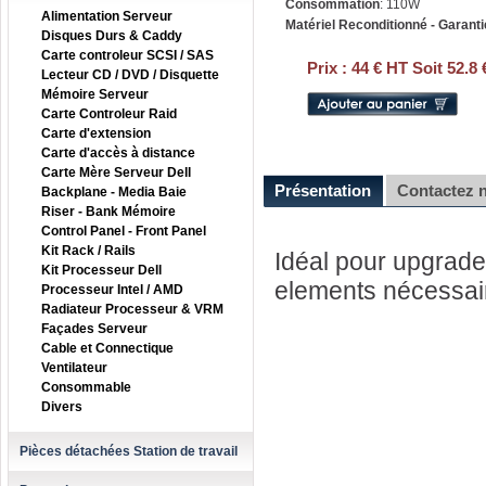
Consommation
: 110W
Alimentation Serveur
Matériel Reconditionné - Garanti
Disques Durs & Caddy
Carte controleur SCSI / SAS
Prix :
44 € HT Soit 52.8
Lecteur CD / DVD / Disquette
Mémoire Serveur
Carte Controleur Raid
Carte d'extension
Carte d'accès à distance
Carte Mère Serveur Dell
Présentation
Contactez 
Backplane - Media Baie
Riser - Bank Mémoire
Control Panel - Front Panel
Kit Rack / Rails
Idéal pour upgrader
Kit Processeur Dell
elements nécessai
Processeur Intel / AMD
Radiateur Processeur & VRM
Façades Serveur
Cable et Connectique
Ventilateur
Consommable
Divers
Pièces détachées Station de travail