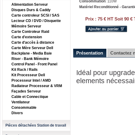
Consommation
: 110W
Alimentation Serveur
Matériel Reconditionné - Garanti
Disques Durs & Caddy
Carte controleur SCSI / SAS
Prix :
75 € HT Soit 90 €
Lecteur CD / DVD / Disquette
Mémoire Serveur
Carte Controleur Raid
Carte d'extension
Carte d'accès à distance
Carte Mère Serveur Dell
Présentation
Contactez 
Backplane - Media Baie
Riser - Bank Mémoire
Control Panel - Front Panel
Kit Rack / Rails
Idéal pour upgrader
Kit Processeur Dell
elements nécessai
Processeur Intel / AMD
Radiateur Processeur & VRM
Façades Serveur
Cable et Connectique
Ventilateur
Consommable
Divers
Pièces détachées Station de travail