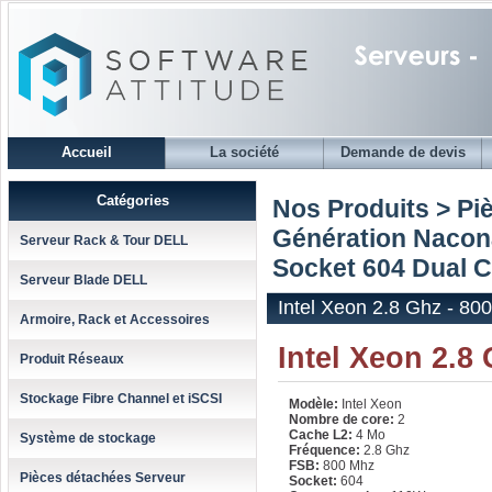
Accueil
La société
Demande de devis
Catégories
Nos Produits > Pi
Génération Nacon
Serveur Rack & Tour DELL
Socket 604 Dual 
Serveur Blade DELL
Intel Xeon 2.8 Ghz - 80
Armoire, Rack et Accessoires
Intel Xeon 2.8
Produit Réseaux
Stockage Fibre Channel et iSCSI
Modèle:
Intel Xeon
Nombre de core:
2
Cache L2:
4 Mo
Système de stockage
Fréquence:
2.8 Ghz
FSB:
800 Mhz
Pièces détachées Serveur
Socket:
604