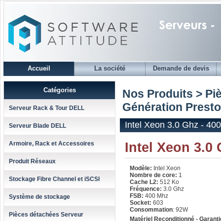
Accueil
La société
Demande de devis
Catégories
Nos Produits > Pi
Génération Presto
Serveur Rack & Tour DELL
Intel Xeon 3.0 Ghz - 40
Serveur Blade DELL
Intel Xeon 3.0
Armoire, Rack et Accessoires
Produit Réseaux
Modèle:
Intel Xeon
Nombre de core:
1
Stockage Fibre Channel et iSCSI
Cache L2:
512 Ko
Fréquence:
3.0 Ghz
FSB:
400 Mhz
Système de stockage
Socket:
603
Consommation
: 92W
Pièces détachées Serveur
Matériel Reconditionné - Garanti