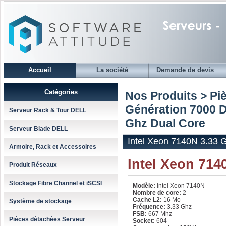
Accueil
La société
Demande de devis
Catégories
Nos Produits > Pi
Génération 7000 D
Serveur Rack & Tour DELL
Ghz Dual Core
Serveur Blade DELL
Intel Xeon 7140N 3.33 
Armoire, Rack et Accessoires
Intel Xeon 714
Produit Réseaux
Stockage Fibre Channel et iSCSI
Modèle:
Intel Xeon 7140N
Nombre de core:
2
Cache L2:
16 Mo
Système de stockage
Fréquence:
3.33 Ghz
FSB:
667 Mhz
Pièces détachées Serveur
Socket:
604