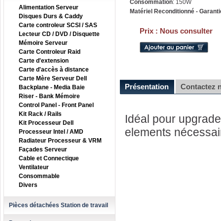
Consommation
: 150W
Alimentation Serveur
Matériel Reconditionné - Garanti
Disques Durs & Caddy
Carte controleur SCSI / SAS
Prix :
Nous consulter
Lecteur CD / DVD / Disquette
Mémoire Serveur
Carte Controleur Raid
Carte d'extension
Carte d'accès à distance
Carte Mère Serveur Dell
Présentation
Contactez 
Backplane - Media Baie
Riser - Bank Mémoire
Control Panel - Front Panel
Kit Rack / Rails
Idéal pour upgrader
Kit Processeur Dell
elements nécessai
Processeur Intel / AMD
Radiateur Processeur & VRM
Façades Serveur
Cable et Connectique
Ventilateur
Consommable
Divers
Pièces détachées Station de travail