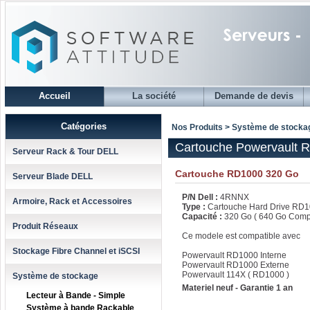
Accueil
La société
Demande de devis
Catégories
Nos Produits > Système de stocka
Cartouche Powervault 
Serveur Rack & Tour DELL
Cartouche RD1000 320 Go
Serveur Blade DELL
P/N Dell :
4RNNX
Armoire, Rack et Accessoires
Type :
Cartouche Hard Drive RD
Capacité :
320 Go ( 640 Go Comp
Produit Réseaux
Ce modele est compatible avec
Stockage Fibre Channel et iSCSI
Powervault RD1000 Interne
Powervault RD1000 Externe
Powervault 114X ( RD1000 )
Système de stockage
Materiel neuf - Garantie 1 an
Lecteur à Bande - Simple
Système à bande Rackable