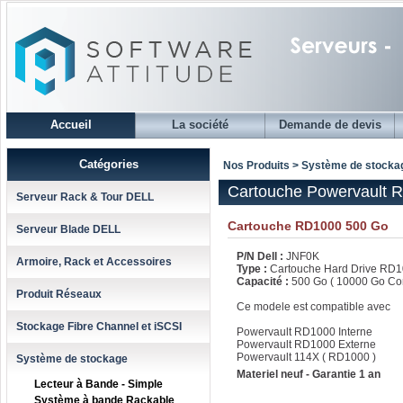
Accueil
La société
Demande de devis
Catégories
Nos Produits > Système de stocka
Cartouche Powervault 
Serveur Rack & Tour DELL
Cartouche RD1000 500 Go
Serveur Blade DELL
P/N Dell :
JNF0K
Armoire, Rack et Accessoires
Type :
Cartouche Hard Drive RD
Capacité :
500 Go ( 10000 Go Co
Produit Réseaux
Ce modele est compatible avec
Stockage Fibre Channel et iSCSI
Powervault RD1000 Interne
Powervault RD1000 Externe
Powervault 114X ( RD1000 )
Système de stockage
Materiel neuf - Garantie 1 an
Lecteur à Bande - Simple
Système à bande Rackable