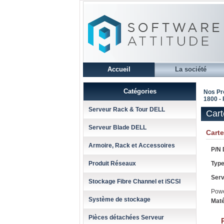
Accueil
La société
Catégories
Nos Pr
1800 -
Serveur Rack & Tour DELL
Cart
Serveur Blade DELL
Cart
Armoire, Rack et Accessoires
P/N 
Produit Réseaux
Type
Serv
Stockage Fibre Channel et iSCSI
Pow
Système de stockage
Maté
Pièces détachées Serveur