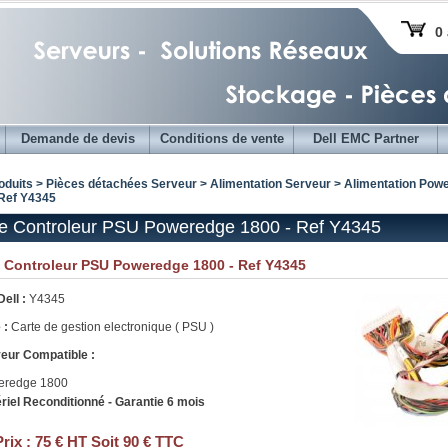
0 
Demande de devis
Conditions de vente
Dell EMC Partner
oduits > Pièces détachées Serveur >
Alimentation Serveur
>
Alimentation Powe
 Ref Y4345
e Controleur PSU Poweredge 1800 - Ref Y4345
e Controleur PSU Poweredge 1800 - Ref Y4345
Dell :
Y4345
 :
Carte de gestion electronique ( PSU )
eur Compatible :
eredge 1800
riel Reconditionné - Garantie 6 mois
Prix :
75 € HT Soit 90 € TTC