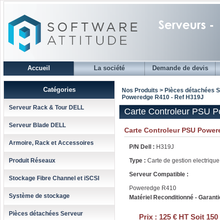
Accueil
La société
Demande de devis
Catégories
Nos Produits > Pièces détachées 
Poweredge R410 - Ref H319J
Serveur Rack & Tour DELL
Carte Controleur PSU 
Serveur Blade DELL
Carte Controleur PSU Powe
Armoire, Rack et Accessoires
P/N Dell :
H319J
Produit Réseaux
Type :
Carte de gestion electriqu
Serveur Compatible :
Stockage Fibre Channel et iSCSI
Poweredge R410
Système de stockage
Matériel Reconditionné - Garanti
Pièces détachées Serveur
Prix :
125 € HT Soit 150