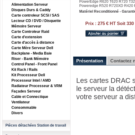
PowerEdge R620 T620 R720 T320
Alimentation Serveur
Poweredge R520 R720XD R420 R
Disques Durs & Caddy
Matériel Reconditionné - Garanti
Carte controleur SCSI / SAS
Lecteur CD / DVD / Disquette
Prix :
275 € HT Soit 330
Mémoire Serveur
Carte Controleur Raid
Carte d'extension
Carte d'accès à distance
Carte Mère Serveur Dell
Backplane - Media Baie
Riser - Bank Mémoire
Présentation
Contactez 
Control Panel - Front Panel
Kit Rack / Rails
Kit Processeur Dell
Les cartes DRAC son
Processeur Intel / AMD
Radiateur Processeur & VRM
le serveur la dété
Façades Serveur
votre serveur a dis
Cable et Connectique
Ventilateur
Consommable
Divers
Pièces détachées Station de travail