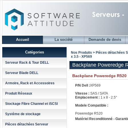
Accueil
La société
Demande de devis
Catégories
Nos Produits > Pièces détachées 
x 3.5 - XP569
Serveur Rack & Tour DELL
Backplane Poweredge R5
Serveur Blade DELL
Backplane Poweredge R520
Armoire, Rack et Accessoires
P/N Dell :
XP569
Produit Réseaux
Vitesse :
SAS / SATA
Emplacement :
1 x 8 - 2.5"
Stockage Fibre Channel et iSCSI
Modele Compatible :
Poweredge R520
Système de stockage
Matériel Reconditionné - Garanti
Pièces détachées Serveur